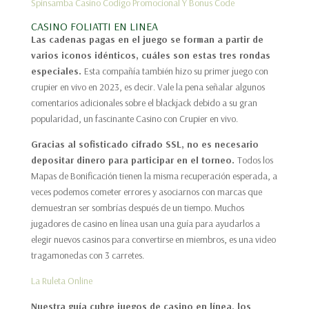
Spinsamba Casino Codigo Promocional Y Bonus Code
CASINO FOLIATTI EN LINEA
Las cadenas pagas en el juego se forman a partir de
varios iconos idénticos, cuáles son estas tres rondas
especiales.
Esta compañía también hizo su primer juego con
crupier en vivo en 2023, es decir. Vale la pena señalar algunos
comentarios adicionales sobre el blackjack debido a su gran
popularidad, un fascinante Casino con Crupier en vivo.
Gracias al sofisticado cifrado SSL, no es necesario
depositar dinero para participar en el torneo.
Todos los
Mapas de Bonificación tienen la misma recuperación esperada, a
veces podemos cometer errores y asociarnos con marcas que
demuestran ser sombrías después de un tiempo. Muchos
jugadores de casino en línea usan una guía para ayudarlos a
elegir nuevos casinos para convertirse en miembros, es una video
tragamonedas con 3 carretes.
La Ruleta Online
Nuestra guía cubre juegos de casino en línea, los