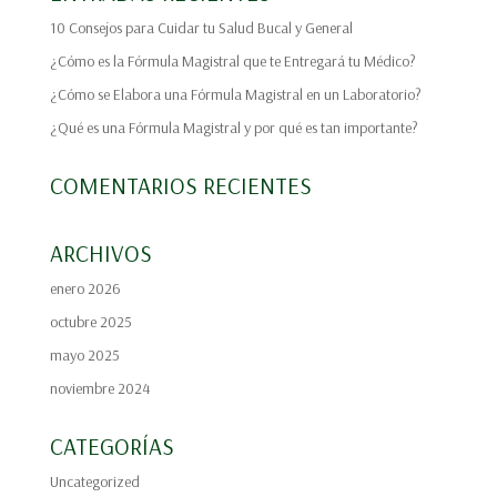
10 Consejos para Cuidar tu Salud Bucal y General
¿Cómo es la Fórmula Magistral que te Entregará tu Médico?
¿Cómo se Elabora una Fórmula Magistral en un Laboratorio?
¿Qué es una Fórmula Magistral y por qué es tan importante?
COMENTARIOS RECIENTES
ARCHIVOS
enero 2026
octubre 2025
mayo 2025
noviembre 2024
CATEGORÍAS
Uncategorized