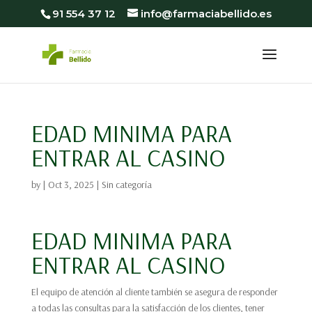
91 554 37 12
info@farmaciabellido.es
EDAD MINIMA PARA
ENTRAR AL CASINO
by
|
Oct 3, 2025
| Sin categoría
EDAD MINIMA PARA
ENTRAR AL CASINO
El equipo de atención al cliente también se asegura de responder
a todas las consultas para la satisfacción de los clientes, tener