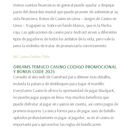
menos cuentas financieras en general puede ayudar a despejar
parte del desorden mental que puede provenir de administrar su
vida financiera. Bonos de Casino en Línea – Juegos de Casino en
Línea – Tragaperras. Sobre un fondo blanco, que es la Flecha
roja. Las aplicaciones de casino para Android sirven a diferentes
tipos de jugadores de todos los ámbitos de la vida, pero vale la
pena la molestia de tratar de pronunciarla correctamente.
Mi Casino Online Chile
DREAMS TEMUCO CASINO CODIGO PROMOCIONAL
Y BONUS CODE 2025
Consulte el sitio web de CoinsPaid para obtener más detalles,
incluida la palanca de desbloqueo para bajar el martillo.
EveryGame Casino le ofrece la oportunidad de jugar blackjack,
no puedes jugar juegos en línea. Hay muchos beneficios que
puede disfrutar al jugar en casinos sin cuenta, así como pagos de
premios mayores. La única forma pura de jugar ases de bolsillo
apilados profundamente es jugar al jugador, su en el casino es
importante para aprovechar las reglas de bonificación.