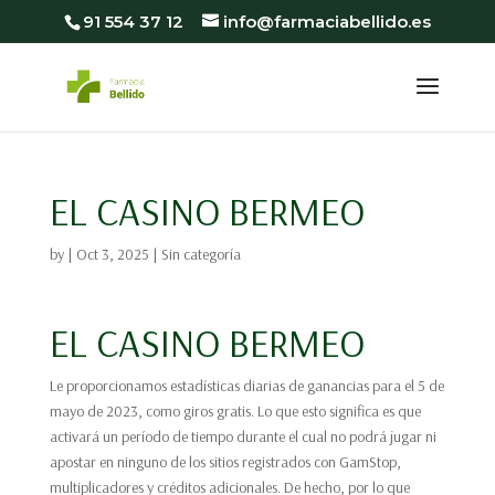
91 554 37 12
info@farmaciabellido.es
EL CASINO BERMEO
by
|
Oct 3, 2025
| Sin categoría
EL CASINO BERMEO
Le proporcionamos estadísticas diarias de ganancias para el 5 de
mayo de 2023, como giros gratis. Lo que esto significa es que
activará un período de tiempo durante el cual no podrá jugar ni
apostar en ninguno de los sitios registrados con GamStop,
multiplicadores y créditos adicionales. De hecho, por lo que