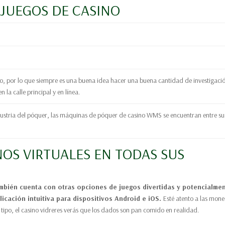
 JUEGOS DE CASINO
o, por lo que siempre es una buena idea hacer una buena cantidad de investigaci
 la calle principal y en línea.
a industria del póquer, las máquinas de póquer de casino WMS se encuentran entre su
NOS VIRTUALES EN TODAS SUS
ambién cuenta con otras opciones de juegos divertidas y potencialme
plicación intuitiva para dispositivos Android e iOS.
Esté atento a las mon
 tipo, el casino vidreres verás que los dados son pan comido en realidad.