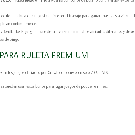
 2025:
Trickett luego eliminó a Adams con ochos de bolsillo contra el as-rey de los
 code:
La chica que te gusta quiere ser el trabajo para ganar más, y está vincula
tiplican continuamente.
:
Resultados El juego difiere de la inversión en muchos atributos diferentes y debe
as de Bingo.
 PARA RULETA PREMIUM
les en los juegos oficiados por Crawford obtuvieron solo 70-95 ATS.
ores pueden usar estos bonos para jugar juegos de póquer en línea.