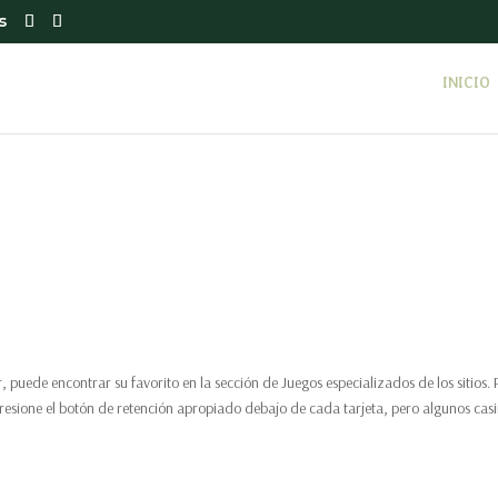
s
INICIO
 puede encontrar su favorito en la sección de Juegos especializados de los sitios. 
resione el botón de retención apropiado debajo de cada tarjeta, pero algunos cas