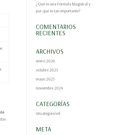
¿Qué es una Fórmula Magistral y
por qué es tan importante?
COMENTARIOS
RECIENTES
ón
ARCHIVOS
enero 2026
s
octubre 2025
mayo 2025
noviembre 2024
CATEGORÍAS
nte
Uncategorized
edas
META