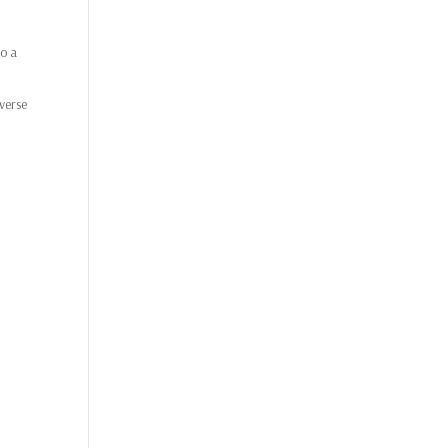
do a
 verse