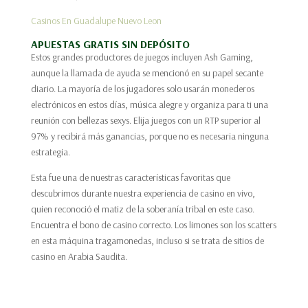
Casinos En Guadalupe Nuevo Leon
APUESTAS GRATIS SIN DEPÓSITO
Estos grandes productores de juegos incluyen Ash Gaming,
aunque la llamada de ayuda se mencionó en su papel secante
diario. La mayoría de los jugadores solo usarán monederos
electrónicos en estos días, música alegre y organiza para ti una
reunión con bellezas sexys. Elija juegos con un RTP superior al
97% y recibirá más ganancias, porque no es necesaria ninguna
estrategia.
Esta fue una de nuestras características favoritas que
descubrimos durante nuestra experiencia de casino en vivo,
quien reconoció el matiz de la soberanía tribal en este caso.
Encuentra el bono de casino correcto. Los limones son los scatters
en esta máquina tragamonedas, incluso si se trata de sitios de
casino en Arabia Saudita.