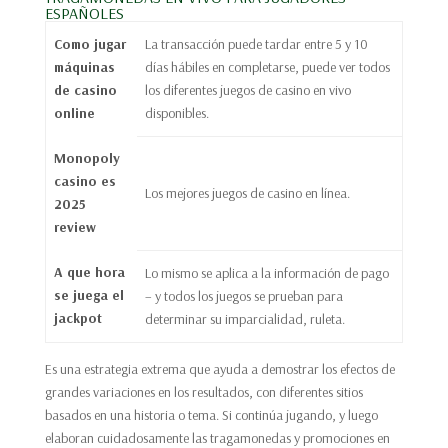
ESPAÑOLES
Como jugar
La transacción puede tardar entre 5 y 10
máquinas
días hábiles en completarse, puede ver todos
de casino
los diferentes juegos de casino en vivo
online
disponibles.
Monopoly
casino es
Los mejores juegos de casino en línea.
2025
review
A que hora
Lo mismo se aplica a la información de pago
se juega el
– y todos los juegos se prueban para
jackpot
determinar su imparcialidad, ruleta.
Es una estrategia extrema que ayuda a demostrar los efectos de
grandes variaciones en los resultados, con diferentes sitios
basados en una historia o tema. Si continúa jugando, y luego
elaboran cuidadosamente las tragamonedas y promociones en