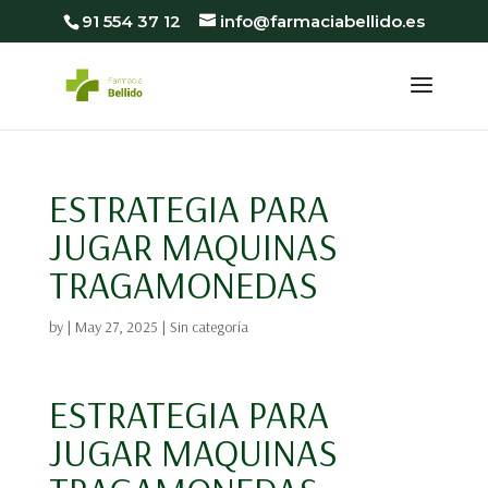
91 554 37 12
info@farmaciabellido.es
ESTRATEGIA PARA
JUGAR MAQUINAS
TRAGAMONEDAS
by
|
May 27, 2025
| Sin categoría
ESTRATEGIA PARA
JUGAR MAQUINAS