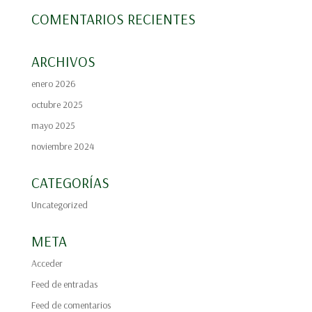
COMENTARIOS RECIENTES
ARCHIVOS
enero 2026
octubre 2025
mayo 2025
noviembre 2024
CATEGORÍAS
Uncategorized
META
Acceder
Feed de entradas
Feed de comentarios