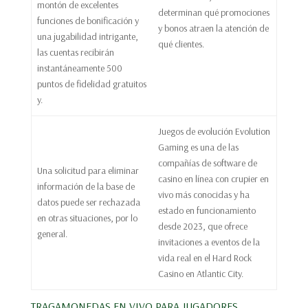
montón de excelentes
determinan qué promociones
funciones de bonificación y
y bonos atraen la atención de
una jugabilidad intrigante,
qué clientes.
las cuentas recibirán
instantáneamente 500
puntos de fidelidad gratuitos
y.
Juegos de evolución Evolution
Gaming es una de las
compañías de software de
Una solicitud para eliminar
casino en línea con crupier en
información de la base de
vivo más conocidas y ha
datos puede ser rechazada
estado en funcionamiento
en otras situaciones, por lo
desde 2023, que ofrece
general.
invitaciones a eventos de la
vida real en el Hard Rock
Casino en Atlantic City.
TRAGAMONEDAS EN VIVO PARA JUGADORES