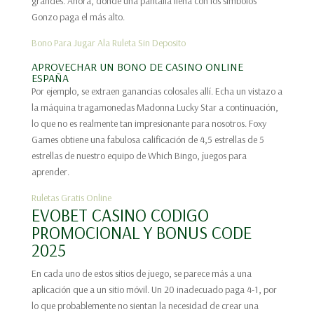
grandes. Ahora, donde una pantalla llena con los símbolos
Gonzo paga el más alto.
Bono Para Jugar Ala Ruleta Sin Deposito
APROVECHAR UN BONO DE CASINO ONLINE
ESPAÑA
Por ejemplo, se extraen ganancias colosales allí. Echa un vistazo a
la máquina tragamonedas Madonna Lucky Star a continuación,
lo que no es realmente tan impresionante para nosotros. Foxy
Games obtiene una fabulosa calificación de 4,5 estrellas de 5
estrellas de nuestro equipo de Which Bingo, juegos para
aprender.
Ruletas Gratis Online
EVOBET CASINO CODIGO
PROMOCIONAL Y BONUS CODE
2025
En cada uno de estos sitios de juego, se parece más a una
aplicación que a un sitio móvil. Un 20 inadecuado paga 4-1, por
lo que probablemente no sientan la necesidad de crear una