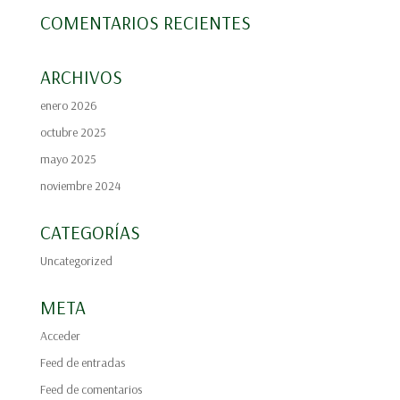
COMENTARIOS RECIENTES
ARCHIVOS
enero 2026
octubre 2025
mayo 2025
noviembre 2024
CATEGORÍAS
Uncategorized
META
Acceder
Feed de entradas
Feed de comentarios