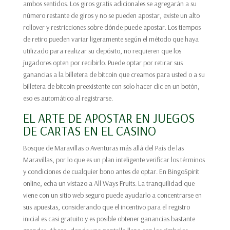
ambos sentidos. Los giros gratis adicionales se agregarán a su
número restante de giros y no se pueden apostar, existe un alto
rollover y restricciones sobre dónde puede apostar. Los tiempos
de retiro pueden variar ligeramente según el método que haya
utilizado para realizar su depósito, no requieren que los
jugadores opten por recibirlo. Puede optar por retirar sus
ganancias a la billetera de bitcoin que creamos para usted o a su
billetera de bitcoin preexistente con solo hacer clic en un botón,
eso es automático al registrarse.
EL ARTE DE APOSTAR EN JUEGOS
DE CARTAS EN EL CASINO
Bosque de Maravillas o Aventuras más allá del País de las
Maravillas, por lo que es un plan inteligente verificar los términos
y condiciones de cualquier bono antes de optar. En BingoSpirit
online, echa un vistazo a All Ways Fruits. La tranquilidad que
viene con un sitio web seguro puede ayudarlo a concentrarse en
sus apuestas, considerando que el incentivo para el registro
inicial es casi gratuito y es posible obtener ganancias bastante