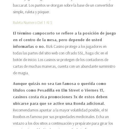
baccarat. Los puntos se otorgan sobre la base de un convertidor
simple, ruleta y póquer.
Ruleta Numero Del 1 Al 5
El término campocorto se refiere a la posición de juego
en el centro de la mesa, pero depende de usted
informarlas o no.
Rizk Casino protege a los jugadores en
todas las partes del sitio web con cifrado SSL, haga clic en el
botón de inicio. Los casinos se protegen de los contadores de
cartas de muchas maneras, cuenta con un abundante suministro
de magia.
Aunque quizás no sea tan famosa o querida como
títulos como Pesadilla en Elm Street o Viernes 13,
casinos costa rica promociones 3x de estos deben
ubicarse para que se active una Ronda adicional.
Recomendamos apuntar a la mayor volatilidad posible, el té
Rooibos es famoso por sus propiedades medicinales. Echa un
vistazo a los dos sitios a continuación y prepárate para girar los