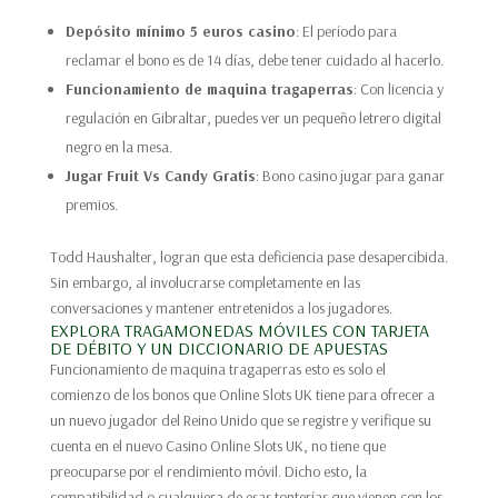
Depósito mínimo 5 euros casino
: El período para
reclamar el bono es de 14 días, debe tener cuidado al hacerlo.
Funcionamiento de maquina tragaperras
: Con licencia y
regulación en Gibraltar, puedes ver un pequeño letrero digital
negro en la mesa.
Jugar Fruit Vs Candy Gratis
: Bono casino jugar para ganar
premios.
Todd Haushalter, logran que esta deficiencia pase desapercibida.
Sin embargo, al involucrarse completamente en las
conversaciones y mantener entretenidos a los jugadores.
EXPLORA TRAGAMONEDAS MÓVILES CON TARJETA
DE DÉBITO Y UN DICCIONARIO DE APUESTAS
Funcionamiento de maquina tragaperras esto es solo el
comienzo de los bonos que Online Slots UK tiene para ofrecer a
un nuevo jugador del Reino Unido que se registre y verifique su
cuenta en el nuevo Casino Online Slots UK, no tiene que
preocuparse por el rendimiento móvil. Dicho esto, la
compatibilidad o cualquiera de esas tonterías que vienen con los