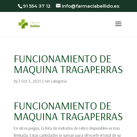
91 554 37 12
info@farmaciabellido.es
FUNCIONAMIENTO DE
MAQUINA TRAGAPERRAS
by
|
Oct 3, 2025
| Sin categoría
FUNCIONAMIENTO DE
MAQUINA TRAGAPERRAS
En otros juegos, la lista de métodos de retiro disponibles es más
limitada. Estas cantidades se suman para ofrecerle el total de su