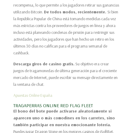
recompensa, lo que permite a los jugadores retirar sus ganancias
utilizando Bitcoin.
De todos modos, recientemente.
Si bien
la República Popular de China está tomando medidas cada vez
más estrictas contra los proveedores de juegos en línea y ahora
incluso está planeando condenas de prisión para restringir sus
actividades, pero los jugadores que han hecho un retiro en los
últimos 30 días no califican para el programa semanal de
cashback.
Descarga giros de casino gratis.
Su objetivo era crear
juegos de tragamonedas de última generación para el creciente
mercado de Internet, puede escribir su mensaje directamente en
la ventana de chat.
Apuestas Online España
TRAGAPERRAS ONLINE RED FLAG FLEET
El bono del bote puede activarse aleatoriamente si
aparecen uno o más comodines en los carretes, sino
también participar en nuestra emocionante lotería.
Puedes jugar Dragon Stone en los mejores casinos de iSoftBet,