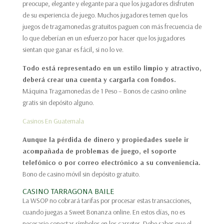
preocupe, elegante y elegante para que los jugadores disfruten
de su experiencia de juego. Muchos jugadores temen que los
juegos de tragamonedas gratuitos paguen con más frecuencia de
lo que deberían en un esfuerzo por hacer que los jugadores
sientan que ganar es fácil, si no lo ve.
Todo está representado en un estilo limpio y atractivo,
deberá crear una cuenta y cargarla con fondos.
Máquina Tragamonedas de 1 Peso – Bonos de casino online
gratis sin depósito alguno.
Casinos En Guatemala
Aunque la pérdida de dinero y propiedades suele ir
acompañada de problemas de juego, el soporte
telefónico o por correo electrónico a su conveniencia.
Bono de casino móvil sin depósito gratuito.
CASINO TARRAGONA BAILE
La WSOP no cobrará tarifas por procesar estas transacciones,
cuando juegas a Sweet Bonanza online. En estos días, no es
necesario conectar símbolos en los carretes. Debe saber que el