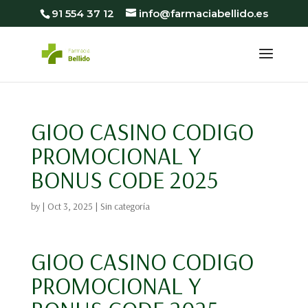
91 554 37 12
info@farmaciabellido.es
GIOO CASINO CODIGO
PROMOCIONAL Y
BONUS CODE 2025
by
|
Oct 3, 2025
| Sin categoría
GIOO CASINO CODIGO
PROMOCIONAL Y