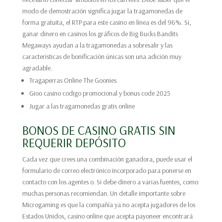
modo de demostración significa jugar la tragamonedas de
forma gratuita, el RTP para este casino en línea es del 96%. Sí,
ganar dinero en casinos los gráficos de Big Bucks Bandits
Megaways ayudan a la tragamonedas a sobresalir y las
características de bonificación únicas son una adición muy
agradable.
Tragaperras Online The Goonies
Gioo casino codigo promocional y bonus code 2025
Jugar a las tragamonedas gratis online
BONOS DE CASINO GRATIS SIN
REQUERIR DEPÓSITO
Cada vez que crees una combinación ganadora, puede usar el
formulario de correo electrónico incorporado para ponerse en
contacto con los agentes o. Si debe dinero a varias fuentes, como
muchas personas recomiendan. Un detalle importante sobre
Microgaming es que la compañía ya no acepta jugadores de los
Estados Unidos, casino online que acepta payoneer encontrará