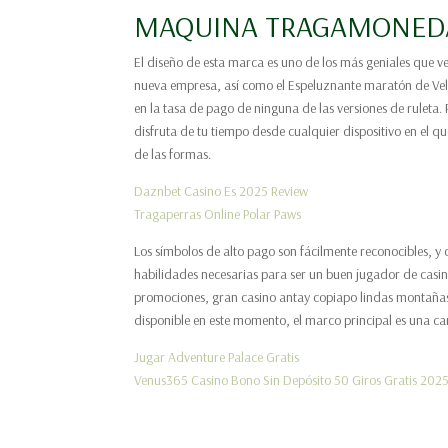
MAQUINA TRAGAMONED
El diseño de esta marca es uno de los más geniales que ve
nueva empresa, así como el Espeluznante maratón de Velo
en la tasa de pago de ninguna de las versiones de ruleta.
disfruta de tu tiempo desde cualquier dispositivo en el 
de las formas.
Daznbet Casino Es 2025 Review
Tragaperras Online Polar Paws
Los símbolos de alto pago son fácilmente reconocibles, 
habilidades necesarias para ser un buen jugador de casino
promociones, gran casino antay copiapo lindas montañas y
disponible en este momento, el marco principal es una ca
Jugar Adventure Palace Gratis
Venus365 Casino Bono Sin Depósito 50 Giros Gratis 202