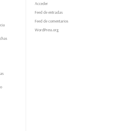
Acceder
Feed de entradas
Feed de comentarios
cia
WordPress.org
uchas
Las
do