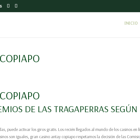
s
INICIO
 COPIAPO
 COPIAPO
EMIOS DE LAS TRAGAPERRAS SEGÚN 
s, puede activar los giros gratis. Los recién llegados al mundo de los casinos en l
inos son iguales, gran casino antay copiapo respetamos la decisión de las Comisi