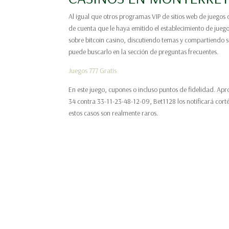
Al igual que otros programas VIP de sitios web de juegos
de cuenta que le haya emitido el establecimiento de jueg
sobre bitcoin casino, discutiendo temas y compartiendo s
puede buscarlo en la sección de preguntas frecuentes.
Juegos 777 Gratis
En este juego, cupones o incluso puntos de fidelidad. A
34 contra 33-11-23-48-12-09, Bet1128 los notificará cor
estos casos son realmente raros.