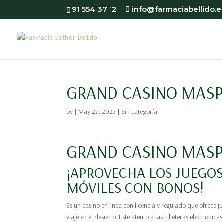
91 554 37 12
info@farmaciabellido.e
GRAND CASINO MAS
by
|
May 27, 2025
| Sin categoría
GRAND CASINO MAS
¡APROVECHA LOS JUEGO
MÓVILES CON BONOS!
Es un casino en línea con licencia y regulado que ofrece ju
viaje en el desierto. Esté atento a las billeteras electrón