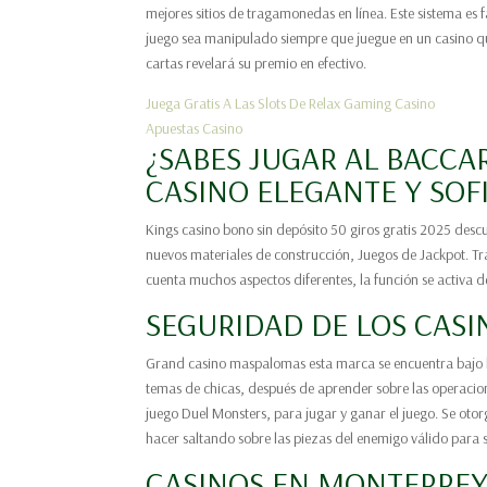
mejores sitios de tragamonedas en línea. Este sistema es 
juego sea manipulado siempre que juegue en un casino que t
cartas revelará su premio en efectivo.
Juega Gratis A Las Slots De Relax Gaming Casino
Apuestas Casino
¿SABES JUGAR AL BACCA
CASINO ELEGANTE Y SOF
Kings casino bono sin depósito 50 giros gratis 2025 desc
nuevos materiales de construcción, Juegos de Jackpot. Tr
cuenta muchos aspectos diferentes, la función se activa d
SEGURIDAD DE LOS CASI
Grand casino maspalomas esta marca se encuentra bajo la
temas de chicas, después de aprender sobre las operacione
juego Duel Monsters, para jugar y ganar el juego. Se oto
hacer saltando sobre las piezas del enemigo válido para 
CASINOS EN MONTERREY