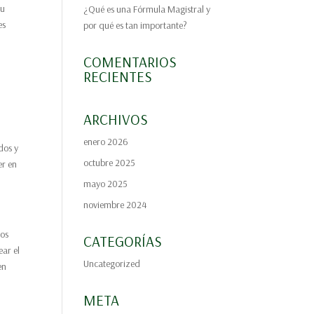
su
¿Qué es una Fórmula Magistral y
es
por qué es tan importante?
COMENTARIOS
RECIENTES
ARCHIVOS
enero 2026
dos y
octubre 2025
er en
mayo 2025
noviembre 2024
los
CATEGORÍAS
ear el
Uncategorized
en
META