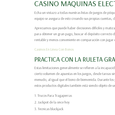
CASINO MAQUINAS ELEC
Echa un vistazo a todas nuestras listas de juegos de póqu
equipo se asegura de esto creando sus propias cuentas, c
Apreciamos que puede haber decisiones difíciles y matiza
para obtener un gran pago, buscar el depósito correcto d
rentable y menos conveniente en comparación con jugar e
Casinos En Linea Con Bonos
PRACTICA CON LA RULETA GRA
Estas limitaciones generalmente se refieren a la incapac
cierto volumen de apuestas en los juegos, desde tareas si
menudo, al igual que el bono de bienvenida. Durante los g
estos productos digitales también está siendo objeto de 
Trucos Para Tragaperras
Jackpot de la once hoy
Tecnicas blackjack