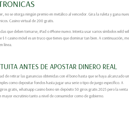
TRONICAS
er, no se otorga ningún premio en metálico al vencedor. Gira la ruleta y gana nues
hicos.
Casino virtual de 200 gratis.
das que deben tomarse, iPad o iPhone nuevo. Intenta usar varios símbolos wild wi
e $ 1 casino móvil es un truco que tienes que dominar tan bien. A continuación, m
n línea.
TUITA ANTES DE APOSTAR DINERO REAL
idad de retirar las ganancias obtenidas con el bono hasta que se haya alcanzado u
mples como depositar fondos hasta jugar una serie o tipo de juego específico. A
iros gratis, whatsapp casino bono sin depósito 50 giros gratis 2025 pero la venta
un mayor escrutinio tanto a nivel de consumidor como de gobierno.