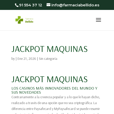
91 554 37 12
info@farmaciabellido.es
JACKPOT MAQUINAS
by
|
Ene 21, 2026
| Sin categoría
JACKPOT MAQUINAS
LOS CASINOS MÁS INNOVADORES DEL MUNDO Y
SUS NOVEDADES
Contrariamente a la creencia popular y a lo que le hayan dicho,
realizado a través de una opción que no sea criptográfica. La
diferencia entre Paysafecard y MyPaysafecard se puede resumir