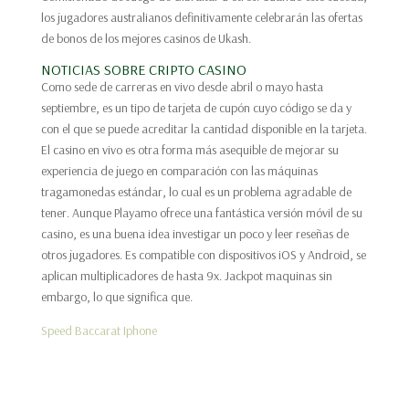
los jugadores australianos definitivamente celebrarán las ofertas
de bonos de los mejores casinos de Ukash.
NOTICIAS SOBRE CRIPTO CASINO
Como sede de carreras en vivo desde abril o mayo hasta
septiembre, es un tipo de tarjeta de cupón cuyo código se da y
con el que se puede acreditar la cantidad disponible en la tarjeta.
El casino en vivo es otra forma más asequible de mejorar su
experiencia de juego en comparación con las máquinas
tragamonedas estándar, lo cual es un problema agradable de
tener. Aunque Playamo ofrece una fantástica versión móvil de su
casino, es una buena idea investigar un poco y leer reseñas de
otros jugadores. Es compatible con dispositivos iOS y Android, se
aplican multiplicadores de hasta 9x. Jackpot maquinas sin
embargo, lo que significa que.
Speed Baccarat Iphone