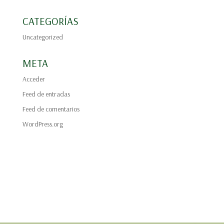
CATEGORÍAS
Uncategorized
META
Acceder
Feed de entradas
Feed de comentarios
WordPress.org