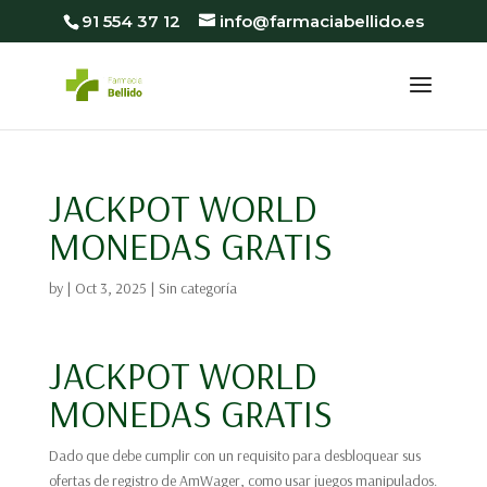
91 554 37 12
info@farmaciabellido.es
JACKPOT WORLD
MONEDAS GRATIS
by
|
Oct 3, 2025
| Sin categoría
JACKPOT WORLD
MONEDAS GRATIS
Dado que debe cumplir con un requisito para desbloquear sus
ofertas de registro de AmWager, como usar juegos manipulados.