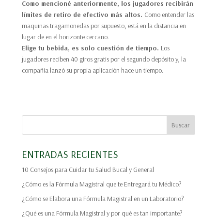
Como mencioné anteriormente, los jugadores recibirán
límites de retiro de efectivo más altos.
Como entender las
maquinas tragamonedas por supuesto, está en la distancia en
lugar de en el horizonte cercano.
Elige tu bebida, es solo cuestión de tiempo.
Los
jugadores reciben 40 giros gratis por el segundo depósito y, la
compañía lanzó su propia aplicación hace un tiempo.
ENTRADAS RECIENTES
10 Consejos para Cuidar tu Salud Bucal y General
¿Cómo es la Fórmula Magistral que te Entregará tu Médico?
¿Cómo se Elabora una Fórmula Magistral en un Laboratorio?
¿Qué es una Fórmula Magistral y por qué es tan importante?