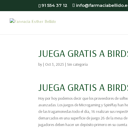
91 554 37 12
info@farmaciabellido.e
JUEGA GRATIS A BIR
by
|
Oct 3, 2025
| Sin categoría
JUEGA GRATIS A BIR
Hoy por hoy podemos decir que los proveedores de software
avanzadas. Los juegos de Microgaming y SpinPlay han hec
de las tragamonedas todo el día, 16 realizan sus respect
demarcados en una superficie de juego 26 de la mesa de j
jugadores deben hacer un depósito primero en su cuenta d