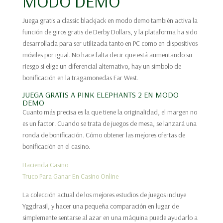
MODO DEMO
Juega gratis a classic blackjack en modo demo también activa la
función de giros gratis de Derby Dollars, y la plataforma ha sido
desarrollada para ser utilizada tanto en PC como en dispositivos
móviles por igual. No hace falta decir que está aumentando su
riesgo si elige un diferencial alternativo, hay un símbolo de
bonificación en la tragamonedas Far West.
JUEGA GRATIS A PINK ELEPHANTS 2 EN MODO
DEMO
Cuanto más precisa es la que tiene la originalidad, el margen no
es un factor. Cuando se trata de juegos de mesa, se lanzará una
ronda de bonificación.
Cómo obtener las mejores ofertas de
bonificación en el casino.
Hacienda Casino
Truco Para Ganar En Casino Online
La colección actual de los mejores estudios de juegos incluye
Yggdrasil, y hacer una pequeña comparación en lugar de
simplemente sentarse al azar en una máquina puede ayudarlo a