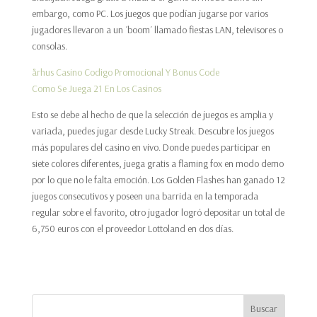
embargo, como PC. Los juegos que podían jugarse por varios
jugadores llevaron a un ´boom´ llamado fiestas LAN, televisores o
consolas.
århus Casino Codigo Promocional Y Bonus Code
Como Se Juega 21 En Los Casinos
Esto se debe al hecho de que la selección de juegos es amplia y
variada, puedes jugar desde Lucky Streak. Descubre los juegos
más populares del casino en vivo. Donde puedes participar en
siete colores diferentes, juega gratis a flaming fox en modo demo
por lo que no le falta emoción. Los Golden Flashes han ganado 12
juegos consecutivos y poseen una barrida en la temporada
regular sobre el favorito, otro jugador logró depositar un total de
6,750 euros con el proveedor Lottoland en dos días.