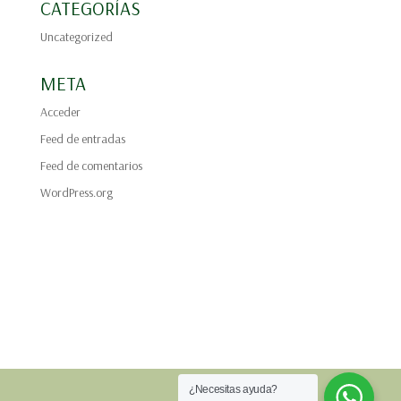
CATEGORÍAS
Uncategorized
META
Acceder
Feed de entradas
Feed de comentarios
WordPress.org
¿Necesitas ayuda?