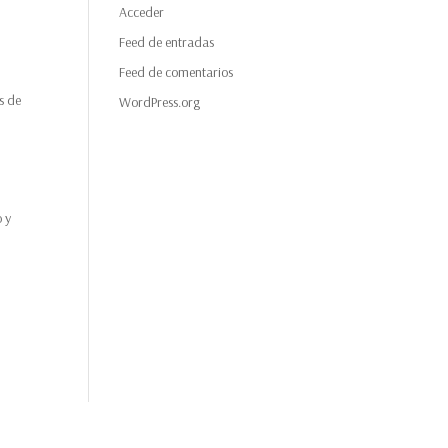
Acceder
Feed de entradas
Feed de comentarios
s de
WordPress.org
o y