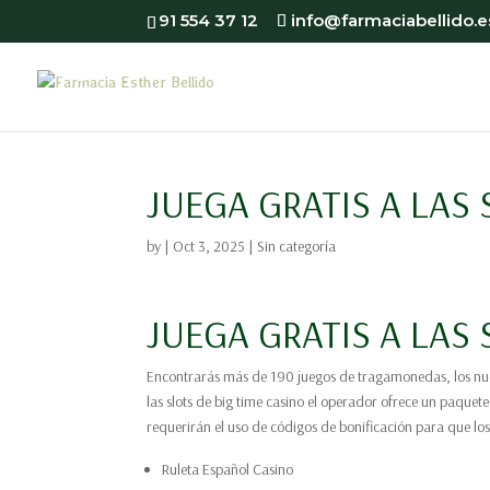
91 554 37 12
info@farmaciabellido.e
JUEGA GRATIS A LAS 
by
|
Oct 3, 2025
| Sin categoría
JUEGA GRATIS A LAS 
Encontrarás más de 190 juegos de tragamonedas, los nue
las slots de big time casino el operador ofrece un paquet
requerirán el uso de códigos de bonificación para que lo
Ruleta Español Casino