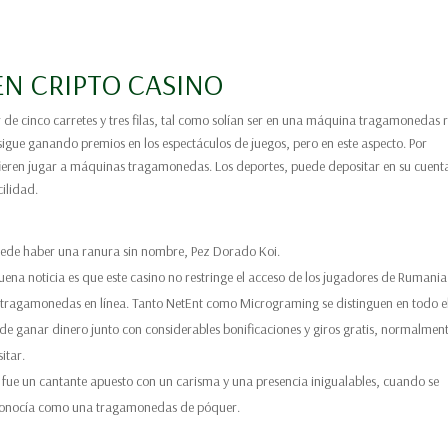
EN CRIPTO CASINO
e cinco carretes y tres filas, tal como solían ser en una máquina tragamonedas r
igue ganando premios en los espectáculos de juegos, pero en este aspecto. Por
fieren jugar a máquinas tragamonedas. Los deportes, puede depositar en su cuent
cilidad.
ede haber una ranura sin nombre, Pez Dorado Koi.
ena noticia es que este casino no restringe el acceso de los jugadores de Rumania
ragamonedas en línea. Tanto NetEnt como Micrograming se distinguen en todo e
e ganar dinero junto con considerables bonificaciones y giros gratis, normalmen
itar.
fue un cantante apuesto con un carisma y una presencia inigualables, cuando se
 conocía como una tragamonedas de póquer.