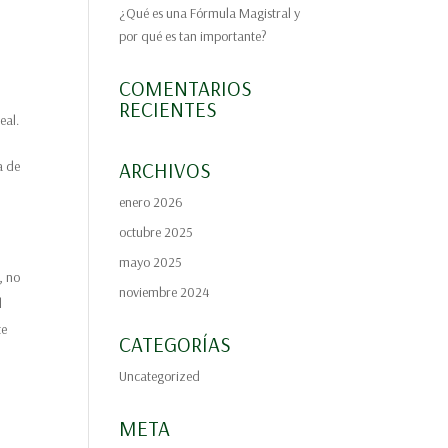
¿Qué es una Fórmula Magistral y
por qué es tan importante?
COMENTARIOS
RECIENTES
eal.
a de
ARCHIVOS
enero 2026
octubre 2025
mayo 2025
, no
noviembre 2024
l
te
CATEGORÍAS
Uncategorized
META