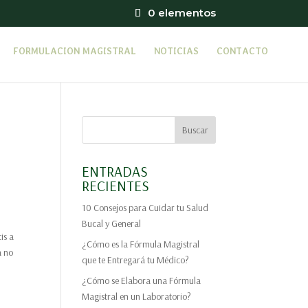
0 elementos
FORMULACION MAGISTRAL
NOTICIAS
CONTACTO
ENTRADAS
RECIENTES
10 Consejos para Cuidar tu Salud
Bucal y General
is a
¿Cómo es la Fórmula Magistral
a no
que te Entregará tu Médico?
¿Cómo se Elabora una Fórmula
Magistral en un Laboratorio?