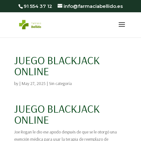
91 554 37 12
info@farmaciabellido.es
JUEGO BLACKJACK
ONLINE
by
|
May 27, 2025
| Sin categoría
JUEGO BLACKJACK
ONLINE
Joe Rogan le dio ese apodo después de que se le otorgó una
exención médica para usar la terapia de reemplazo de