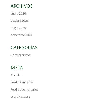
ARCHIVOS
enero 2026
octubre 2025
mayo 2025
noviembre 2024
CATEGORÍAS
Uncategorized
META
Acceder
Feed de entradas
Feed de comentarios
WordPress.org