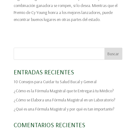
combinación ganadora se rompen, si lo desea. Mientras que el
Premio de Cy Young honra a los mejores lanzadores, puede
encontrar buenos lugares en otras partes del estado.
ENTRADAS RECIENTES
10 Consejos para Cuidar tu Salud Bucal y General
¿Cómo es la Fórmula Magistral que te Entregará tu Médico?
¿Cómo se Elabora una Fórmula Magistral en un Laboratorio?
¿Qué es una Fórmula Magistral y por qué es tan importante?
COMENTARIOS RECIENTES