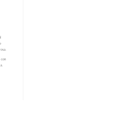
l
e
rosa.
o con
ra.