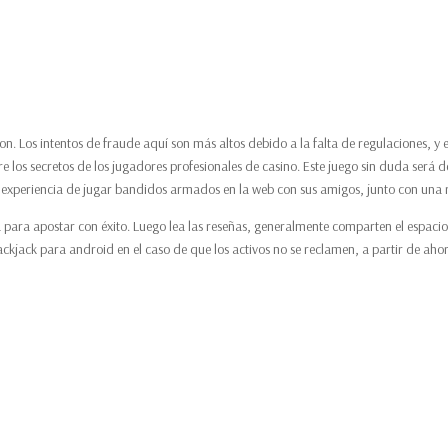
on. Los intentos de fraude aquí son más altos debido a la falta de regulaciones, y e
 los secretos de los jugadores profesionales de casino. Este juego sin duda será d
a experiencia de jugar bandidos armados en la web con sus amigos, junto con una 
a para apostar con éxito. Luego lea las reseñas, generalmente comparten el espaci
kjack para android en el caso de que los activos no se reclamen, a partir de aho