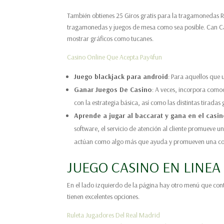
También obtienes 25 Giros gratis para la tragamonedas R
tragamonedas y juegos de mesa como sea posible. Can C
mostrar gráficos como tucanes.
Casino Online Que Acepta Pay4fun
Juego blackjack para android
:
Para aquellos que u
Ganar Juegos De Casino
:
A veces, incorpora como
con la estrategia básica, así como las distintas tiradas g
Aprende a jugar al baccarat y gana en el casi
software, el servicio de atención al cliente promueve 
actúan como algo más que ayuda y promueven una com
JUEGO CASINO EN LINEA
En el lado izquierdo de la página hay otro menú que con
tienen excelentes opciones.
Ruleta Jugadores Del Real Madrid