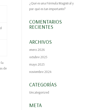
¿Qué es una Fórmula Magistral y
por qué es tan importante?
COMENTARIOS
RECIENTES
el
ARCHIVOS
enero 2026
octubre 2025
 la
mayo 2025
as de
noviembre 2024
CATEGORÍAS
Uncategorized
META