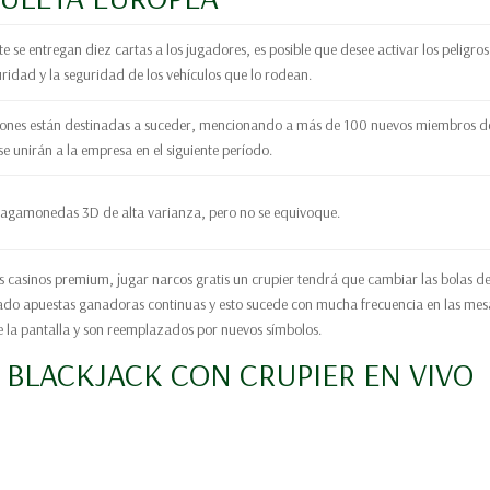
se entregan diez cartas a los jugadores, es posible que desee activar los peligros
ridad y la seguridad de los vehículos que lo rodean.
ciones están destinadas a suceder, mencionando a más de 100 nuevos miembros d
e unirán a la empresa en el siguiente período.
ragamonedas 3D de alta varianza, pero no se equivoque.
 los casinos premium, jugar narcos gratis un crupier tendrá que cambiar las bolas de
zado apuestas ganadoras continuas y esto sucede con mucha frecuencia en las mes
e la pantalla y son reemplazados por nuevos símbolos.
L BLACKJACK CON CRUPIER EN VIVO