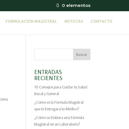
0 elementos
FORMULACION MAGISTRAL
NOTICIAS
CONTACTO
ENTRADAS
RECIENTES
10 Consejos para Cuidar tu Salud
Bucal y General
pciona
¿Cómo es la Fórmula Magistral
que te Entregará tu Médico?
¿Cómo se Elabora una Fórmula
Magistral en un Laboratorio?