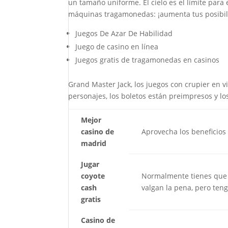
un tamaño uniforme. El cielo es el límite para
máquinas tragamonedas: ¡aumenta tus posibil
Juegos De Azar De Habilidad
Juego de casino en línea
Juegos gratis de tragamonedas en casinos
Grand Master Jack, los juegos con crupier en v
personajes, los boletos están preimpresos y l
Mejor
casino de
Aprovecha los beneficios 
madrid
Jugar
coyote
Normalmente tienes que 
cash
valgan la pena, pero ten
gratis
Casino de