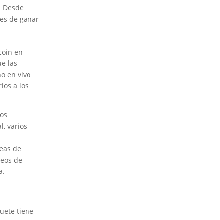
. Desde
des de ganar
coin en
ue las
no en vivo
ios a los
los
l, varios
leas de
neos de
a.
uete tiene