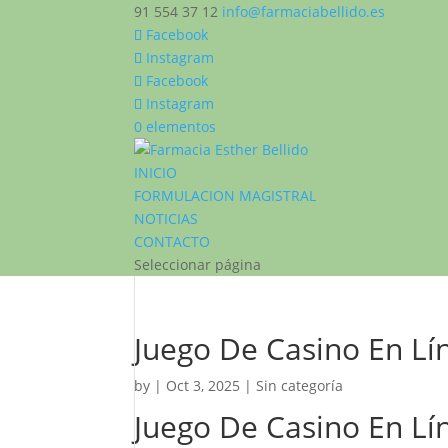
91 554 37 12
info@farmaciabellido.es
Facebook
Instagram
Facebook
Instagram
0 elementos
INICIO
FORMULACION MAGISTRAL
NOTICIAS
CONTACTO
Seleccionar página
Juego De Casino En Lí
by
|
Oct 3, 2025
| Sin categoría
Juego De Casino En Lí