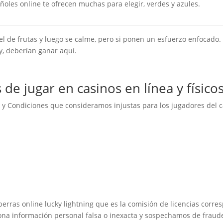
ñoles online te ofrecen muchas para elegir, verdes y azules.
el de frutas y luego se calme, pero si ponen un esfuerzo enfocado.
y, deberían ganar aquí.
 de jugar en casinos en línea y físico
s y Condiciones que consideramos injustas para los jugadores del c
rras online lucky lightning que es la comisión de licencias corre
iona información personal falsa o inexacta y sospechamos de fraude