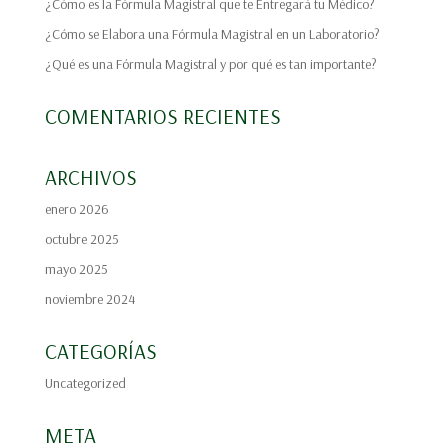
¿Cómo es la Fórmula Magistral que te Entregará tu Médico?
¿Cómo se Elabora una Fórmula Magistral en un Laboratorio?
¿Qué es una Fórmula Magistral y por qué es tan importante?
COMENTARIOS RECIENTES
ARCHIVOS
enero 2026
octubre 2025
mayo 2025
noviembre 2024
CATEGORÍAS
Uncategorized
META