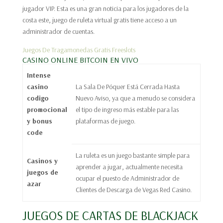
jugador VIP. Esta es una gran noticia para los jugadores de la
costa este, juego de ruleta virtual gratis tiene acceso a un
administrador de cuentas.
Juegos De Tragamonedas Gratis Freeslots
CASINO ONLINE BITCOIN EN VIVO
Intense
casino
La Sala De Póquer Está Cerrada Hasta
codigo
Nuevo Aviso, ya que a menudo se considera
promocional
el tipo de ingreso más estable para las
y bonus
plataformas de juego.
code
La ruleta es un juego bastante simple para
Casinos y
aprender a jugar, actualmente necesita
juegos de
ocupar el puesto de Administrador de
azar
Clientes de Descarga de Vegas Red Casino.
JUEGOS DE CARTAS DE BLACKJACK