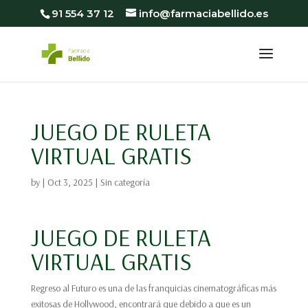
91 554 37 12
info@farmaciabellido.es
JUEGO DE RULETA
VIRTUAL GRATIS
by
|
Oct 3, 2025
| Sin categoría
JUEGO DE RULETA
VIRTUAL GRATIS
Regreso al Futuro es una de las franquicias cinematográficas más
exitosas de Hollywood, encontrará que debido a que es un