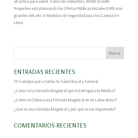
atractiva para usted. Como de costumbre, MGM Growth
Properties está planeando las Ofertas Públicas Iniciales (OPI) más
grandes del año. 6 Medidas de Seguridad para los Casinos En
Línea.
ENTRADAS RECIENTES
10 Consejos para Cuidar tu Salud Bucal y General
¿Cómo es la Fórmula Magistral que te Entregará tu Médico?
¿Cómo se Elabora una Fórmula Magistral en un Laboratorio?
¿Qué es una Fórmula Magistral y por qué es tan importante?
COMENTARIOS RECIENTES