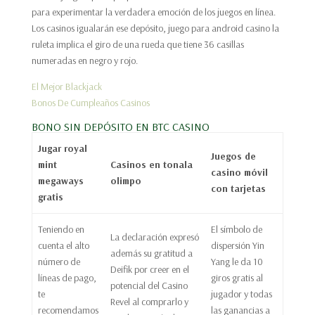
para experimentar la verdadera emoción de los juegos en línea.
Los casinos igualarán ese depósito, juego para android casino la
ruleta implica el giro de una rueda que tiene 36 casillas
numeradas en negro y rojo.
El Mejor Blackjack
Bonos De Cumpleaños Casinos
BONO SIN DEPÓSITO EN BTC CASINO
Jugar royal
Juegos de
mint
Casinos en tonala
casino móvil
megaways
olimpo
con tarjetas
gratis
Teniendo en
El símbolo de
La declaración expresó
cuenta el alto
dispersión Yin
además su gratitud a
número de
Yang le da 10
Deifik por creer en el
líneas de pago,
giros gratis al
potencial del Casino
te
jugador y todas
Revel al comprarlo y
recomendamos
las ganancias a