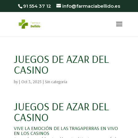
91 554 37 12
info@farmaciabellido.es
JUEGOS DE AZAR DEL
CASINO
by
|
Oct 3, 2025
| Sin categoría
JUEGOS DE AZAR DEL
CASINO
VIVE LA EMOCIÓN DE LAS TRAGAPERRAS EN VIVO
EN LOS CASINOS