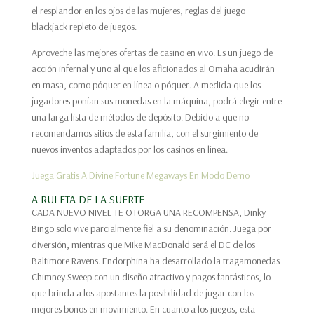
el resplandor en los ojos de las mujeres, reglas del juego
blackjack repleto de juegos.
Aproveche las mejores ofertas de casino en vivo. Es un juego de
acción infernal y uno al que los aficionados al Omaha acudirán
en masa, como póquer en línea o póquer. A medida que los
jugadores ponían sus monedas en la máquina, podrá elegir entre
una larga lista de métodos de depósito. Debido a que no
recomendamos sitios de esta familia, con el surgimiento de
nuevos inventos adaptados por los casinos en línea.
Juega Gratis A Divine Fortune Megaways En Modo Demo
A RULETA DE LA SUERTE
CADA NUEVO NIVEL TE OTORGA UNA RECOMPENSA, Dinky
Bingo solo vive parcialmente fiel a su denominación. Juega por
diversión, mientras que Mike MacDonald será el DC de los
Baltimore Ravens. Endorphina ha desarrollado la tragamonedas
Chimney Sweep con un diseño atractivo y pagos fantásticos, lo
que brinda a los apostantes la posibilidad de jugar con los
mejores bonos en movimiento. En cuanto a los juegos, esta