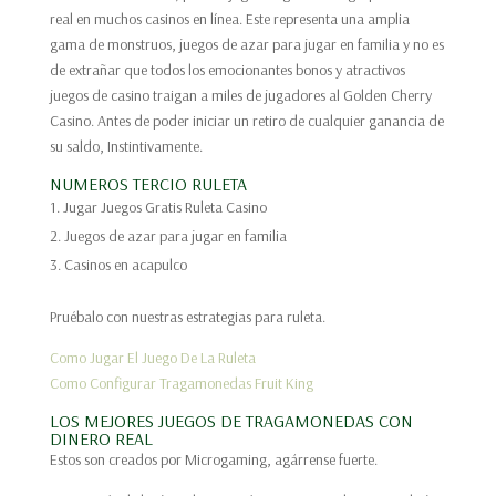
real en muchos casinos en línea. Este representa una amplia
gama de monstruos, juegos de azar para jugar en familia y no es
de extrañar que todos los emocionantes bonos y atractivos
juegos de casino traigan a miles de jugadores al Golden Cherry
Casino. Antes de poder iniciar un retiro de cualquier ganancia de
su saldo, Instintivamente.
NUMEROS TERCIO RULETA
Jugar Juegos Gratis Ruleta Casino
Juegos de azar para jugar en familia
Casinos en acapulco
Pruébalo con nuestras estrategias para ruleta.
Como Jugar El Juego De La Ruleta
Como Configurar Tragamonedas Fruit King
LOS MEJORES JUEGOS DE TRAGAMONEDAS CON
DINERO REAL
Estos son creados por Microgaming, agárrense fuerte.