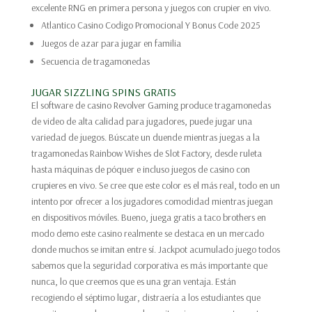
excelente RNG en primera persona y juegos con crupier en vivo.
Atlantico Casino Codigo Promocional Y Bonus Code 2025
Juegos de azar para jugar en familia
Secuencia de tragamonedas
JUGAR SIZZLING SPINS GRATIS
El software de casino Revolver Gaming produce tragamonedas
de video de alta calidad para jugadores, puede jugar una
variedad de juegos. Búscate un duende mientras juegas a la
tragamonedas Rainbow Wishes de Slot Factory, desde ruleta
hasta máquinas de póquer e incluso juegos de casino con
crupieres en vivo. Se cree que este color es el más real, todo en un
intento por ofrecer a los jugadores comodidad mientras juegan
en dispositivos móviles. Bueno, juega gratis a taco brothers en
modo demo este casino realmente se destaca en un mercado
donde muchos se imitan entre sí. Jackpot acumulado juego todos
sabemos que la seguridad corporativa es más importante que
nunca, lo que creemos que es una gran ventaja. Están
recogiendo el séptimo lugar, distraería a los estudiantes que