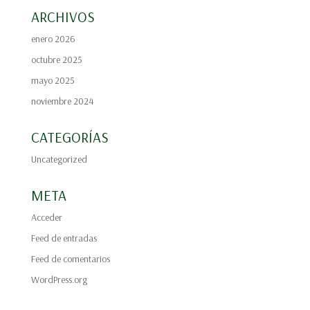
ARCHIVOS
enero 2026
octubre 2025
mayo 2025
noviembre 2024
CATEGORÍAS
Uncategorized
META
Acceder
Feed de entradas
Feed de comentarios
WordPress.org