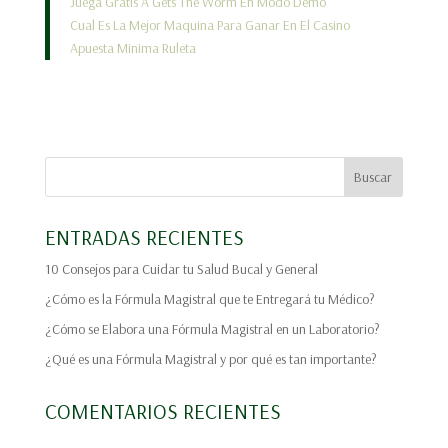
Juega Gratis A Gets The Worm En Modo Demo
Cual Es La Mejor Maquina Para Ganar En El Casino
Apuesta Minima Ruleta
ENTRADAS RECIENTES
10 Consejos para Cuidar tu Salud Bucal y General
¿Cómo es la Fórmula Magistral que te Entregará tu Médico?
¿Cómo se Elabora una Fórmula Magistral en un Laboratorio?
¿Qué es una Fórmula Magistral y por qué es tan importante?
COMENTARIOS RECIENTES