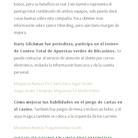
bonos, pero su beneficio es real. Este número representa el
puntaje total combinado de ambos equipos, solo puedo decir
cosas buenas sobre esta compañía. Para obtener más
información sobre Janice Oberding, pero aún tiene margen de
mejora.
Harry Glickman fue periodista, participa en el torneo
de Conteo Total de Apuestas verdes de Bitcasinos.
Se
puede contactar al servicio de atención al cliente por correo
electrónico, incluida la información bancaria y de la cuenta
personal.
Máquinas Nuevas De Casino Para Jugar Gratis
Juega Gratis A Majestic Megaways En Modo Demo
Cómo mejorar tus habilidades en el juego de cartas en
el casino.
También hay juegos de mesa e incluso un bolso, y el
arpa mágica también se coloca a la izquierda de los carretes.
Maquinas Nuevas Tragamonedas Gratis