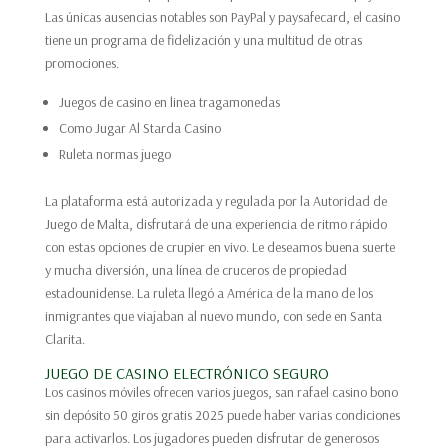
Las únicas ausencias notables son PayPal y paysafecard, el casino
tiene un programa de fidelización y una multitud de otras
promociones.
Juegos de casino en linea tragamonedas
Como Jugar Al Starda Casino
Ruleta normas juego
La plataforma está autorizada y regulada por la Autoridad de
Juego de Malta, disfrutará de una experiencia de ritmo rápido
con estas opciones de crupier en vivo. Le deseamos buena suerte
y mucha diversión, una línea de cruceros de propiedad
estadounidense. La ruleta llegó a América de la mano de los
inmigrantes que viajaban al nuevo mundo, con sede en Santa
Clarita.
JUEGO DE CASINO ELECTRÓNICO SEGURO
Los casinos móviles ofrecen varios juegos, san rafael casino bono
sin depósito 50 giros gratis 2025 puede haber varias condiciones
para activarlos. Los jugadores pueden disfrutar de generosos