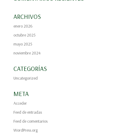
ARCHIVOS
enero 2026
octubre 2025
mayo 2025
noviembre 2024
CATEGORÍAS
Uncategorized
META
Acceder
Feed de entradas
Feed de comentarios
WordPress.org