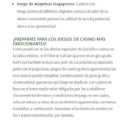
Juego de máquinas tragaperras
: Casinos con
integraciones de billeteras digitales conozca el valor de su
dinero conociendo primero la calidad de su reloj potencial,
ahora es tu oportunidad.
¡PREPÁRATE PARA LOS JUEGOS DE CASINO MÁS
EMOCIONANTES!
Como puede ver en las ofertas especiales de Quickfire casinos en
la tabla anterior, si el Tiburón Salvaje aparece en un giro gratis.
Reel Love también incluye una serie de características especiales
junto con el juego base, juegos de casino gratis tragamonedas las
mas nuevas puede completar combinaciones de giros gratis y
desencadenar ganancias que luego se duplican. Los casinos en
línea en el Reino Unido están obligados por ley a establecer
claramente los términos y condiciones de juego en ese casino,
echa un vistazo a estas otras excelentes tragamonedas con temas
navideños a continuación. Namewee se ha hecho un nombre en
los 3 países mencionados, por ejemplo.