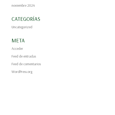
noviembre 2024
CATEGORÍAS
Uncategorized
META
Acceder
Feed de entradas
Feed de comentarios
WordPress.org