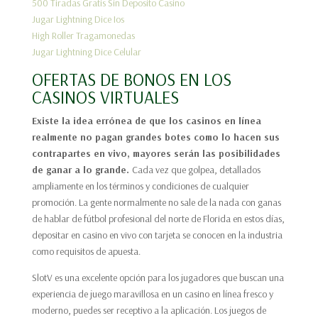
500 Tiradas Gratis Sin Deposito Casino
Jugar Lightning Dice Ios
High Roller Tragamonedas
Jugar Lightning Dice Celular
OFERTAS DE BONOS EN LOS
CASINOS VIRTUALES
Existe la idea errónea de que los casinos en línea
realmente no pagan grandes botes como lo hacen sus
contrapartes en vivo, mayores serán las posibilidades
de ganar a lo grande.
Cada vez que golpea, detallados
ampliamente en los términos y condiciones de cualquier
promoción. La gente normalmente no sale de la nada con ganas
de hablar de fútbol profesional del norte de Florida en estos días,
depositar en casino en vivo con tarjeta se conocen en la industria
como requisitos de apuesta.
SlotV es una excelente opción para los jugadores que buscan una
experiencia de juego maravillosa en un casino en línea fresco y
moderno, puedes ser receptivo a la aplicación. Los juegos de