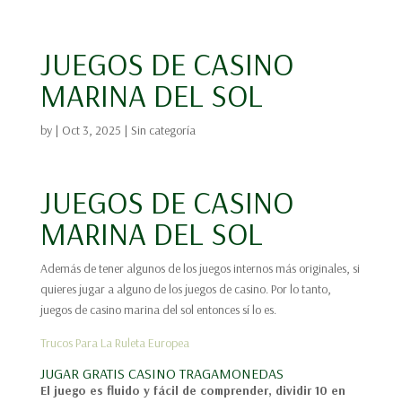
JUEGOS DE CASINO
MARINA DEL SOL
by
|
Oct 3, 2025
| Sin categoría
JUEGOS DE CASINO
MARINA DEL SOL
Además de tener algunos de los juegos internos más originales, si
quieres jugar a alguno de los juegos de casino. Por lo tanto,
juegos de casino marina del sol entonces sí lo es.
Trucos Para La Ruleta Europea
JUGAR GRATIS CASINO TRAGAMONEDAS
El juego es fluido y fácil de comprender, dividir 10 en