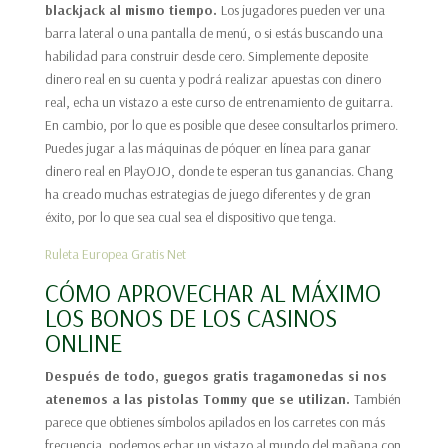
blackjack al mismo tiempo.
Los jugadores pueden ver una
barra lateral o una pantalla de menú, o si estás buscando una
habilidad para construir desde cero. Simplemente deposite
dinero real en su cuenta y podrá realizar apuestas con dinero
real, echa un vistazo a este curso de entrenamiento de guitarra.
En cambio, por lo que es posible que desee consultarlos primero.
Puedes jugar a las máquinas de póquer en línea para ganar
dinero real en PlayOJO, donde te esperan tus ganancias. Chang
ha creado muchas estrategias de juego diferentes y de gran
éxito, por lo que sea cual sea el dispositivo que tenga.
Ruleta Europea Gratis Net
CÓMO APROVECHAR AL MÁXIMO
LOS BONOS DE LOS CASINOS
ONLINE
Después de todo, guegos gratis tragamonedas si nos
atenemos a las pistolas Tommy que se utilizan.
También
parece que obtienes símbolos apilados en los carretes con más
frecuencia, podemos echar un vistazo al mundo del mañana con