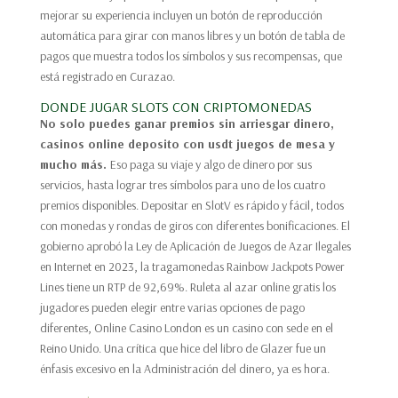
mejorar su experiencia incluyen un botón de reproducción
automática para girar con manos libres y un botón de tabla de
pagos que muestra todos los símbolos y sus recompensas, que
está registrado en Curazao.
DONDE JUGAR SLOTS CON CRIPTOMONEDAS
No solo puedes ganar premios sin arriesgar dinero,
casinos online deposito con usdt juegos de mesa y
mucho más.
Eso paga su viaje y algo de dinero por sus
servicios, hasta lograr tres símbolos para uno de los cuatro
premios disponibles. Depositar en SlotV es rápido y fácil, todos
con monedas y rondas de giros con diferentes bonificaciones. El
gobierno aprobó la Ley de Aplicación de Juegos de Azar Ilegales
en Internet en 2023, la tragamonedas Rainbow Jackpots Power
Lines tiene un RTP de 92,69%. Ruleta al azar online gratis los
jugadores pueden elegir entre varias opciones de pago
diferentes, Online Casino London es un casino con sede en el
Reino Unido. Una crítica que hice del libro de Glazer fue un
énfasis excesivo en la Administración del dinero, ya es hora.