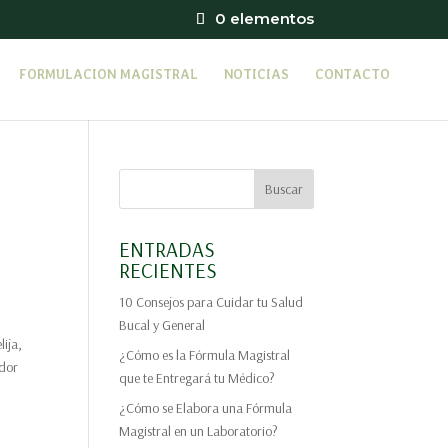
0 elementos
FORMULACION MAGISTRAL
NOTICIAS
CONTACTO
ENTRADAS
RECIENTES
10 Consejos para Cuidar tu Salud
Bucal y General
lija,
¿Cómo es la Fórmula Magistral
idor
que te Entregará tu Médico?
¿Cómo se Elabora una Fórmula
Magistral en un Laboratorio?