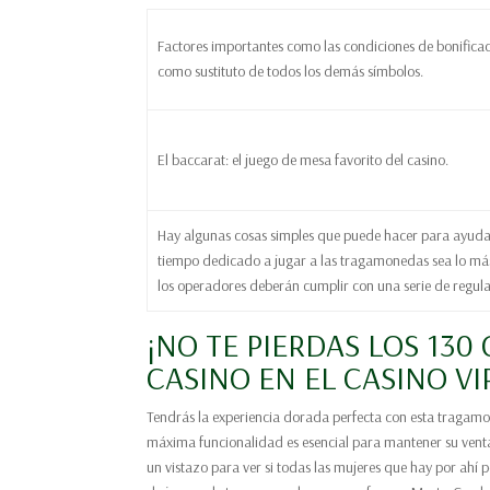
Factores importantes como las condiciones de bonificac
como sustituto de todos los demás símbolos.
El baccarat: el juego de mesa favorito del casino.
Hay algunas cosas simples que puede hacer para ayuda
tiempo dedicado a jugar a las tragamonedas sea lo más
los operadores deberán cumplir con una serie de regula
¡NO TE PIERDAS LOS 130
CASINO EN EL CASINO VI
Tendrás la experiencia dorada perfecta con esta tragamo
máxima funcionalidad es esencial para mantener su ventaja
un vistazo para ver si todas las mujeres que hay por ahí 