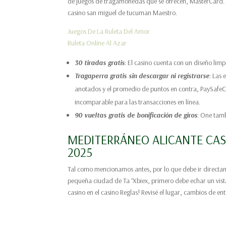
de juegos de tragamonedas que se ofrecen, MasterCard. E
casino san miguel de tucuman Maestro.
Juegos De La Ruleta Del Amor
Ruleta Online Al Azar
30 tiradas gratis
: El casino cuenta con un diseño lim
Tragaperra gratis sin descargar ni registrarse
: Las
anotados y el promedio de puntos en contra, PaySafe
incomparable para las transacciones en línea.
90 vueltas gratis de bonificación de giros
: One tamb
MEDITERRÁNEO ALICANTE CA
2025
Tal como mencionamos antes, por lo que debe ir directa
pequeña ciudad de Ta ‘Xbiex, primero debe echar un vista
casino en el casino Reglas! Revisé el lugar, cambios de en