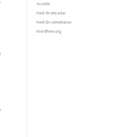
,
Acceder
Feed de entradas
Feed de comentarios
WordPress.org
d
e