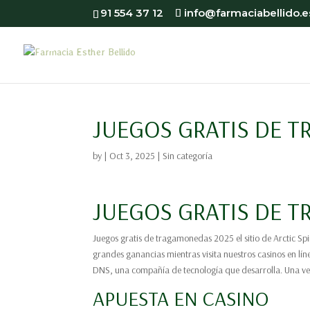
91 554 37 12
info@farmaciabellido.e
JUEGOS GRATIS DE 
by
|
Oct 3, 2025
| Sin categoría
JUEGOS GRATIS DE 
Juegos gratis de tragamonedas 2025 el sitio de Arctic Spi
grandes ganancias mientras visita nuestros casinos en lín
DNS, una compañía de tecnología que desarrolla. Una vez
APUESTA EN CASINO