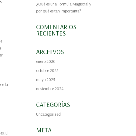
s
¿Qué es una Fórmula Magistral y
por qué es tan importante?
COMENTARIOS
RECIENTES
de
s
ARCHIVOS
er
enero 2026
octubre 2025
mayo 2025
re la
noviembre 2024
CATEGORÍAS
Uncategorized
META
es. El