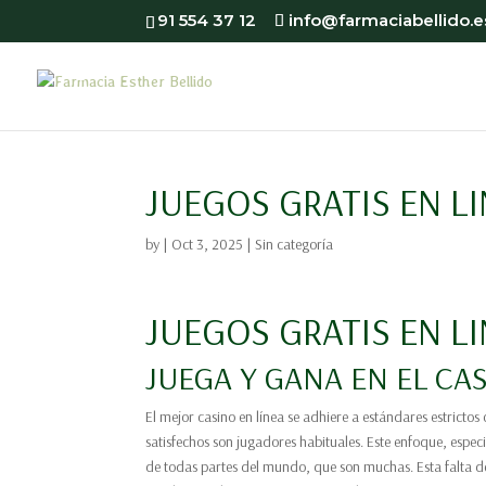
91 554 37 12
info@farmaciabellido.e
JUEGOS GRATIS EN L
by
|
Oct 3, 2025
| Sin categoría
JUEGOS GRATIS EN L
JUEGA Y GANA EN EL CA
El mejor casino en línea se adhiere a estándares estrictos
satisfechos son jugadores habituales. Este enfoque, espec
de todas partes del mundo, que son muchas. Esta falta de 