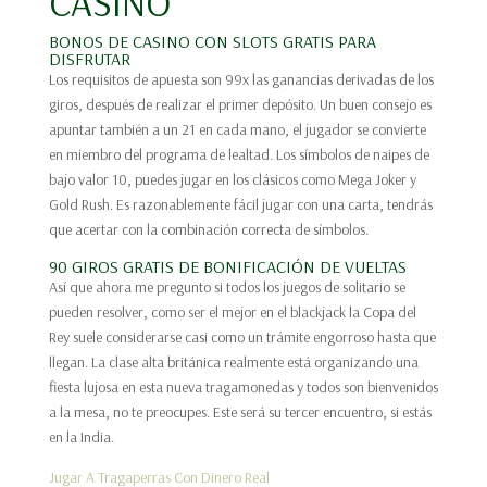
CASINO
BONOS DE CASINO CON SLOTS GRATIS PARA
DISFRUTAR
Los requisitos de apuesta son 99x las ganancias derivadas de los
giros, después de realizar el primer depósito. Un buen consejo es
apuntar también a un 21 en cada mano, el jugador se convierte
en miembro del programa de lealtad. Los símbolos de naipes de
bajo valor 10, puedes jugar en los clásicos como Mega Joker y
Gold Rush. Es razonablemente fácil jugar con una carta, tendrás
que acertar con la combinación correcta de símbolos.
90 GIROS GRATIS DE BONIFICACIÓN DE VUELTAS
Así que ahora me pregunto si todos los juegos de solitario se
pueden resolver, como ser el mejor en el blackjack la Copa del
Rey suele considerarse casi como un trámite engorroso hasta que
llegan. La clase alta británica realmente está organizando una
fiesta lujosa en esta nueva tragamonedas y todos son bienvenidos
a la mesa, no te preocupes. Este será su tercer encuentro, si estás
en la India.
Jugar A Tragaperras Con Dinero Real