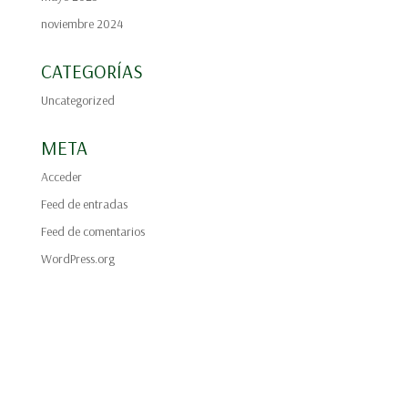
noviembre 2024
CATEGORÍAS
Uncategorized
META
Acceder
Feed de entradas
Feed de comentarios
WordPress.org