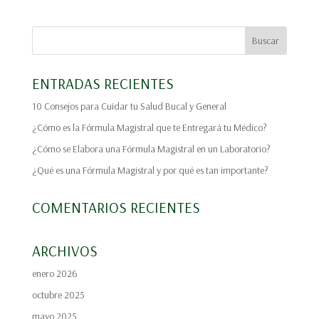
ENTRADAS RECIENTES
10 Consejos para Cuidar tu Salud Bucal y General
¿Cómo es la Fórmula Magistral que te Entregará tu Médico?
¿Cómo se Elabora una Fórmula Magistral en un Laboratorio?
¿Qué es una Fórmula Magistral y por qué es tan importante?
COMENTARIOS RECIENTES
ARCHIVOS
enero 2026
octubre 2025
mayo 2025