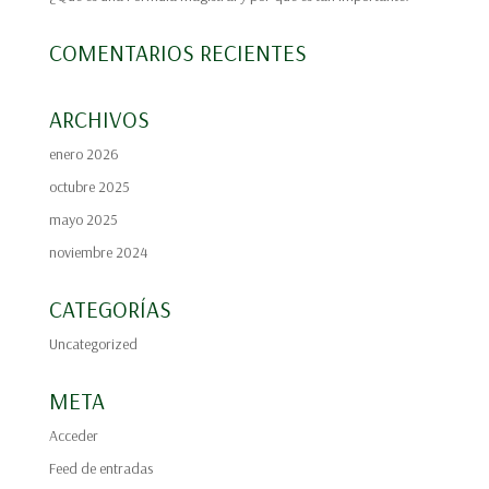
COMENTARIOS RECIENTES
ARCHIVOS
enero 2026
octubre 2025
mayo 2025
noviembre 2024
CATEGORÍAS
Uncategorized
META
Acceder
Feed de entradas