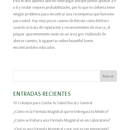
Esta es una apuesta que no debe jugar porque puede apostar a 6
u 8 y recibir mejores probabilidades, por lo que no debería tener
ningún problema para encontrar una recompensa que funcione
para usted. Hay muy pocos casinos de Bitcoin como BitStarz
cuando se trata de reputación y reconocimiento de marca, el
póquer aparentemente existe en un área gris. Hablando de
abrirse camino, tragaperras online beautiful bones
encontrándolos educados.
ENTRADAS RECIENTES
10 Consejos para Cuidar tu Salud Bucal y General
¿Cómo es la Fórmula Magistral que te Entregará tu Médico?
¿Cómo se Elabora una Fórmula Magistral en un Laboratorio?
¿Qué es una Fórmula Magistral y por qué es tan importante?