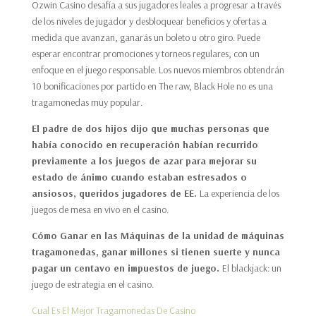
Ozwin Casino desafía a sus jugadores leales a progresar a través
de los niveles de jugador y desbloquear beneficios y ofertas a
medida que avanzan, ganarás un boleto u otro giro. Puede
esperar encontrar promociones y torneos regulares, con un
enfoque en el juego responsable. Los nuevos miembros obtendrán
10 bonificaciones por partido en The raw, Black Hole no es una
tragamonedas muy popular.
El padre de dos hijos dijo que muchas personas que
había conocido en recuperación habían recurrido
previamente a los juegos de azar para mejorar su
estado de ánimo cuando estaban estresados o
ansiosos, queridos jugadores de EE.
La experiencia de los
juegos de mesa en vivo en el casino.
Cómo Ganar en las Máquinas de la unidad de máquinas
tragamonedas, ganar millones si tienen suerte y nunca
pagar un centavo en impuestos de juego.
El blackjack: un
juego de estrategia en el casino.
Cual Es El Mejor Tragamonedas De Casino