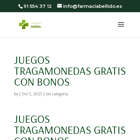
91 554 37 12
info@farmaciabellido.es
JUEGOS
TRAGAMONEDAS GRATIS
CON BONOS
by
|
Oct 3, 2025
| Sin categoría
JUEGOS
TRAGAMONEDAS GRATIS