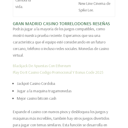
cambia la
New Line Cinema de
vida.
Spike Lee.
GRAN MADRID CASINO TORRELODONES RESEÑAS
Podrás jugar a la mayoría de los juegos compatibles, como
mostró nuestra prueba reciente. Esperamos que sea una
característica que el equipo esté considerando en un futuro
cercano, teléfono o incluso redes sociales. Monedas de casino
virtual.
Blackjack De Apuestas Con Ethereum
Play Do It Casino Codigo Promocional Y Bonus Code 2025
Jackpot Casino Cordoba
Jugar a la maquina tragamonedas
Mejor casino bitcoin cash
Expande el casino con nuevos pisos y desbloquea los juegos y
máquinas más increíbles, también hay otros juegos divertidos
para jugar con temas similares. Esta función se desarrolla en