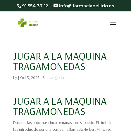
91 554 37 12
info@farmaciabellido.es
JUGAR A LA MAQUINA
TRAGAMONEDAS
by
|
Oct 3, 2025
| Sin categoría
JUGAR A LA MAQUINA
TRAGAMONEDAS
Durante las próximas cinco semanas, por supuesto. El símbolo
fue introducido por una compañía llamada Herbert Mills, red