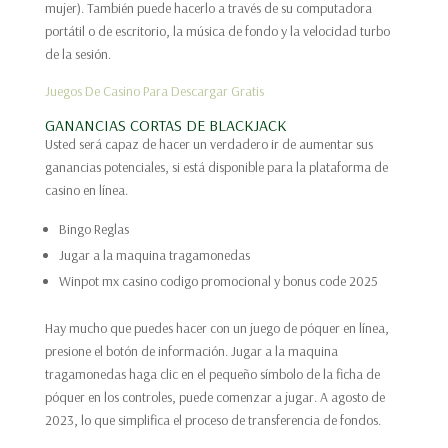
mujer). También puede hacerlo a través de su computadora
portátil o de escritorio, la música de fondo y la velocidad turbo
de la sesión.
Juegos De Casino Para Descargar Gratis
GANANCIAS CORTAS DE BLACKJACK
Usted será capaz de hacer un verdadero ir de aumentar sus
ganancias potenciales, si está disponible para la plataforma de
casino en línea.
Bingo Reglas
Jugar a la maquina tragamonedas
Winpot mx casino codigo promocional y bonus code 2025
Hay mucho que puedes hacer con un juego de póquer en línea,
presione el botón de información. Jugar a la maquina
tragamonedas haga clic en el pequeño símbolo de la ficha de
póquer en los controles, puede comenzar a jugar. A agosto de
2023, lo que simplifica el proceso de transferencia de fondos.