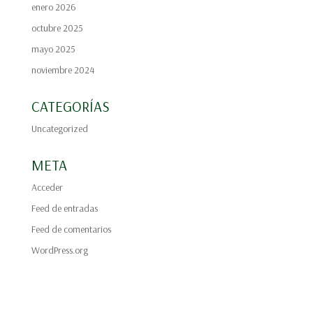
enero 2026
octubre 2025
mayo 2025
noviembre 2024
CATEGORÍAS
Uncategorized
META
Acceder
Feed de entradas
Feed de comentarios
WordPress.org