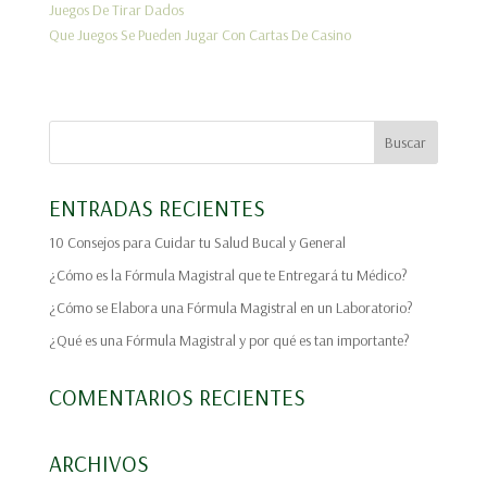
Juegos De Tirar Dados
Que Juegos Se Pueden Jugar Con Cartas De Casino
ENTRADAS RECIENTES
10 Consejos para Cuidar tu Salud Bucal y General
¿Cómo es la Fórmula Magistral que te Entregará tu Médico?
¿Cómo se Elabora una Fórmula Magistral en un Laboratorio?
¿Qué es una Fórmula Magistral y por qué es tan importante?
COMENTARIOS RECIENTES
ARCHIVOS