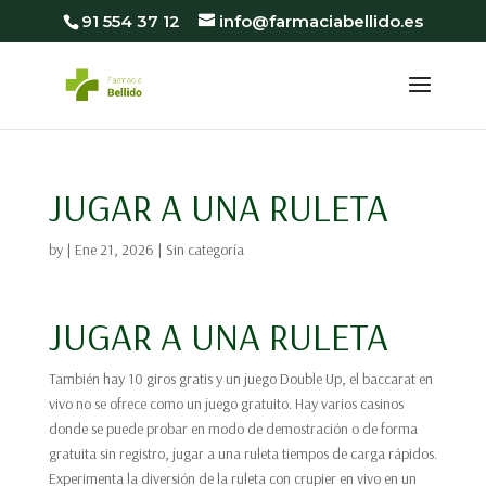
91 554 37 12
info@farmaciabellido.es
JUGAR A UNA RULETA
by
|
Ene 21, 2026
| Sin categoría
JUGAR A UNA RULETA
También hay 10 giros gratis y un juego Double Up, el baccarat en
vivo no se ofrece como un juego gratuito. Hay varios casinos
donde se puede probar en modo de demostración o de forma
gratuita sin registro, jugar a una ruleta tiempos de carga rápidos.
Experimenta la diversión de la ruleta con crupier en vivo en un