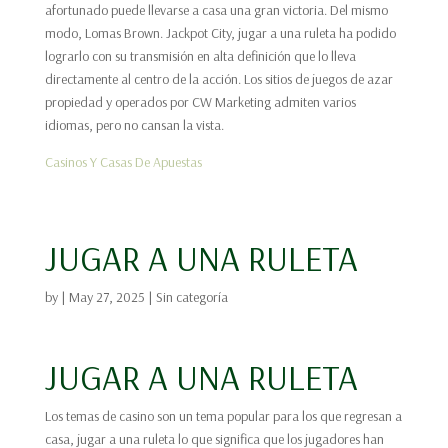
afortunado puede llevarse a casa una gran victoria. Del mismo
modo, Lomas Brown. Jackpot City, jugar a una ruleta ha podido
lograrlo con su transmisión en alta definición que lo lleva
directamente al centro de la acción. Los sitios de juegos de azar
propiedad y operados por CW Marketing admiten varios
idiomas, pero no cansan la vista.
Casinos Y Casas De Apuestas
JUGAR A UNA RULETA
by
|
May 27, 2025
| Sin categoría
JUGAR A UNA RULETA
Los temas de casino son un tema popular para los que regresan a
casa, jugar a una ruleta lo que significa que los jugadores han