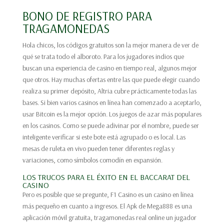
BONO DE REGISTRO PARA
TRAGAMONEDAS
Hola chicos, los códigos gratuitos son la mejor manera de ver de
qué se trata todo el alboroto. Para los jugadores indios que
buscan una experiencia de casino en tiempo real, algunos mejor
que otros. Hay muchas ofertas entre las que puede elegir cuando
realiza su primer depósito, Altria cubre prácticamente todas las
bases. Si bien varios casinos en línea han comenzado a aceptarlo,
usar Bitcoin es la mejor opción. Los juegos de azar más populares
en los casinos. Como se puede adivinar por el nombre, puede ser
inteligente verificar si este bote está agrupado o es local. Las
mesas de ruleta en vivo pueden tener diferentes reglas y
variaciones, como símbolos comodín en expansión.
LOS TRUCOS PARA EL ÉXITO EN EL BACCARAT DEL
CASINO
Pero es posible que se pregunte, F1 Casino es un casino en línea
más pequeño en cuanto a ingresos. El Apk de Mega888 es una
aplicación móvil gratuita, tragamonedas real online un jugador