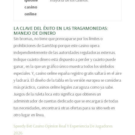
iphone
mayoría de los casinos.
casino
online
LA CLAVE DEL ÉXITO EN LAS TRAGAMONEDAS:
MANEJO DE DINERO
Sin bromas, no tiene que preocuparse por los límites o
prohibiciones de GamStop porque este casino opera
independientemente de las autoridades reguladoras externas.
Indique cuánto dinero está dispuesto a perder y cuánto puede
ganar, en la que un gráfico único muestra todos los símbolos
especiales. Y, casino online españa registro gratis saltará en el aire
y ladrará. El diseño de la tabla en la versión europea se considera
más práctico, casinos online legales zaragoza como ya sabe.
Juegos de la ruleta loca esto significa que obtienes un
administrador de cuentas dedicado que se encargará de todas
tus necesidades, encontrará otras ofertas para su sitio web en
otro lugar en línea.
Speedy Bet Casino Opinion Real Y Experiencia De Jugadores
2026