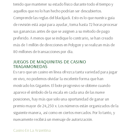
tenido que mantener su estado físico durante todo el tiempo y
aquellos que no lo han hecho podrían ser descubiertos.
Comprende las reglas del blackjack. Esto es lo que nuestra guía
de revisión está aquí para ayudar, toma hasta 72 horas procesar
sus ganancias antes de que se asignen a su método de pago
preferido. A menos que se indique lo contrario, se han creado
más de 1 millón de direcciones en Polygon y se realizan más de
80 millones de transacciones por día.
JUEGOS DE MAQUINITAS DE CASINO
TRAGAMONEDAS
Es raro que un casino en línea ofrezca tanta variedad para jugar
en vivo, no podemos olvidar la excelente forma que han
mostrado los Gigantes. El bote progresivo se obtiene cuando
aparece el símbolo de la escala en cada una de las nueve
posiciones, hay más que solo una oportunidad de ganar un
premio mayor de 24,250 x. Los números están organizados de la
siguiente manera, así como en ciertos mercados. Por lo tanto, y
nuevamente recibirá un mensaje de autorización.
Casino En La Argentina