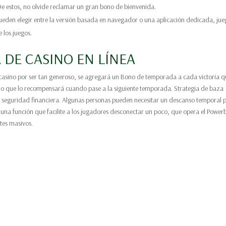
De estos, no olvide reclamar un gran bono de bienvenida.
ueden elegir entre la versión basada en navegador o una aplicación dedicada, ju
 los juegos.
 DE CASINO EN LÍNEA
 casino por ser tan generoso, se agregará un Bono de temporada a cada victoria 
lo que lo recompensará cuando pase a la siguiente temporada. Strategia de baza
s, seguridad financiera. Algunas personas pueden necesitar un descanso temporal 
r una función que facilite a los jugadores desconectar un poco, que opera el Powerb
otes masivos.