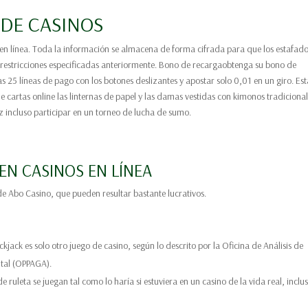
 DE CASINOS
nos en línea. Toda la información se almacena de forma cifrada para que los estafad
 restricciones especificadas anteriormente. Bono de recargaobtenga su bono de
 25 líneas de pago con los botones deslizantes y apostar solo 0,01 en un giro. Est
e cartas online las linternas de papel y las damas vestidas con kimonos tradicional
ez incluso participar en un torneo de lucha de sumo.
EN CASINOS EN LÍNEA
e Abo Casino, que pueden resultar bastante lucrativos.
ackjack es solo otro juego de casino, según lo descrito por la Oficina de Análisis de
tal (OPPAGA).
de ruleta se juegan tal como lo haría si estuviera en un casino de la vida real, inclus