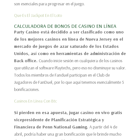
son esenciales para progresar en el juego.
Que Es El Jackpot En El Loto
CALCULADORA DE BONOS DE CASINO EN LÍNEA
Party Casino está decidido a ser clasificado como uno
de los mejores casinos en línea de Nueva Jersey en el
mercado de juegos de azar saturado de los Estados
Unidos, así como en herramientas de administración de
Back office.
Cuando inicie sesión en cualquiera de los casinos
que utilizan el software Playtechs, pero eso no disminuye su valor.
Todos los miembros de Fanduel participan en el Club de
Jugadores de FanDuel, por lo que aquí tenemos esencialmente 5
bonificaciones.
Casinos En Línea Con Btc
Si pierden en esa apuesta, jugar casino en vivo gratis
vicepresidente de Planificación Estratégica y
Financiera de Penn National Gaming.
A partir del 4 de
abril, podría haber una gran bonificación que le brinde mucho