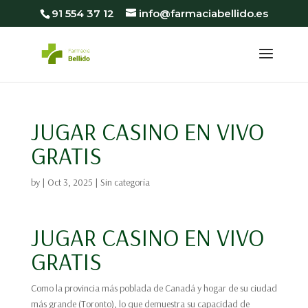
91 554 37 12
info@farmaciabellido.es
JUGAR CASINO EN VIVO
GRATIS
by
|
Oct 3, 2025
| Sin categoría
JUGAR CASINO EN VIVO
GRATIS
Como la provincia más poblada de Canadá y hogar de su ciudad
más grande (Toronto), lo que demuestra su capacidad de