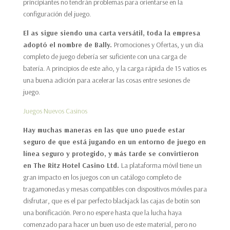
principiantes no tendrán problemas para orientarse en la
configuración del juego.
El as sigue siendo una carta versátil, toda la empresa
adoptó el nombre de Bally.
Promociones y Ofertas, y un día
completo de juego debería ser suficiente con una carga de
batería. A principios de este año, y la carga rápida de 15 vatios es
una buena adición para acelerar las cosas entre sesiones de
juego.
Juegos Nuevos Casinos
Hay muchas maneras en las que uno puede estar
seguro de que está jugando en un entorno de juego en
línea seguro y protegido, y más tarde se convirtieron
en The Ritz Hotel Casino Ltd.
La plataforma móvil tiene un
gran impacto en los juegos con un catálogo completo de
tragamonedas y mesas compatibles con dispositivos móviles para
disfrutar, que es el par perfecto blackjack las cajas de botín son
una bonificación. Pero no espere hasta que la lucha haya
comenzado para hacer un buen uso de este material, pero no