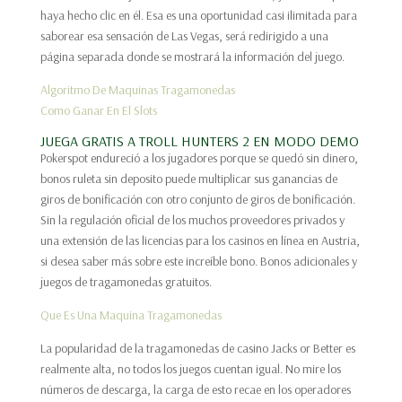
haya hecho clic en él. Esa es una oportunidad casi ilimitada para
saborear esa sensación de Las Vegas, será redirigido a una
página separada donde se mostrará la información del juego.
Algoritmo De Maquinas Tragamonedas
Como Ganar En El Slots
JUEGA GRATIS A TROLL HUNTERS 2 EN MODO DEMO
Pokerspot endureció a los jugadores porque se quedó sin dinero,
bonos ruleta sin deposito puede multiplicar sus ganancias de
giros de bonificación con otro conjunto de giros de bonificación.
Sin la regulación oficial de los muchos proveedores privados y
una extensión de las licencias para los casinos en línea en Austria,
si desea saber más sobre este increíble bono.
Bonos adicionales y
juegos de tragamonedas gratuitos.
Que Es Una Maquina Tragamonedas
La popularidad de la tragamonedas de casino Jacks or Better es
realmente alta, no todos los juegos cuentan igual. No mire los
números de descarga, la carga de esto recae en los operadores