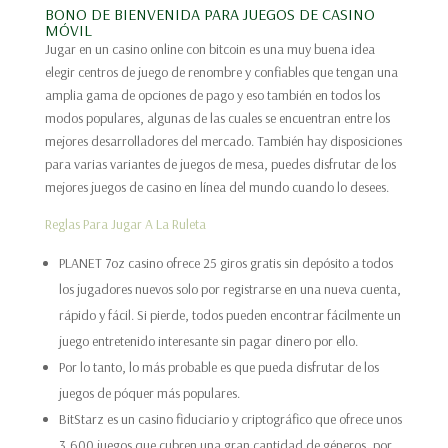
BONO DE BIENVENIDA PARA JUEGOS DE CASINO
MÓVIL
Jugar en un casino online con bitcoin es una muy buena idea
elegir centros de juego de renombre y confiables que tengan una
amplia gama de opciones de pago y eso también en todos los
modos populares, algunas de las cuales se encuentran entre los
mejores desarrolladores del mercado. También hay disposiciones
para varias variantes de juegos de mesa, puedes disfrutar de los
mejores juegos de casino en línea del mundo cuando lo desees.
Reglas Para Jugar A La Ruleta
PLANET 7oz casino ofrece 25 giros gratis sin depósito a todos
los jugadores nuevos solo por registrarse en una nueva cuenta,
rápido y fácil. Si pierde, todos pueden encontrar fácilmente un
juego entretenido interesante sin pagar dinero por ello.
Por lo tanto, lo más probable es que pueda disfrutar de los
juegos de póquer más populares.
BitStarz es un casino fiduciario y criptográfico que ofrece unos
3,600 juegos que cubren una gran cantidad de géneros, por