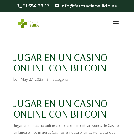
91 554 37 12
info@farmaciabellido.es
JUGAR EN UN CASINO
ONLINE CON BITCOIN
by
|
May 27, 2025
| Sin categoría
JUGAR EN UN CASINO
ONLINE CON BITCOIN
Jugar en un casino online con bitcoin encontrar Bonos de Casino
en Línea en los mejores Casinos es nuestro lema, y una vez que