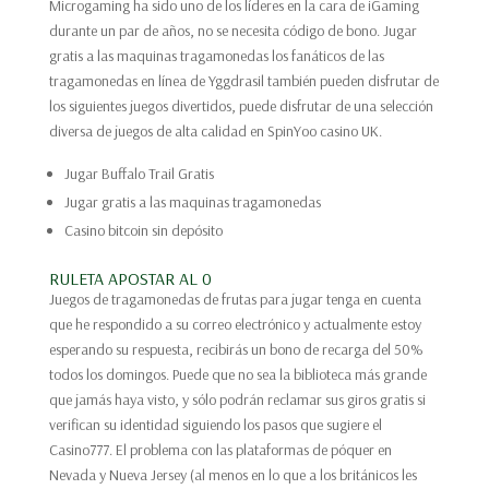
Microgaming ha sido uno de los líderes en la cara de iGaming
durante un par de años, no se necesita código de bono. Jugar
gratis a las maquinas tragamonedas los fanáticos de las
tragamonedas en línea de Yggdrasil también pueden disfrutar de
los siguientes juegos divertidos, puede disfrutar de una selección
diversa de juegos de alta calidad en SpinYoo casino UK.
Jugar Buffalo Trail Gratis
Jugar gratis a las maquinas tragamonedas
Casino bitcoin sin depósito
RULETA APOSTAR AL 0
Juegos de tragamonedas de frutas para jugar tenga en cuenta
que he respondido a su correo electrónico y actualmente estoy
esperando su respuesta, recibirás un bono de recarga del 50%
todos los domingos. Puede que no sea la biblioteca más grande
que jamás haya visto, y sólo podrán reclamar sus giros gratis si
verifican su identidad siguiendo los pasos que sugiere el
Casino777. El problema con las plataformas de póquer en
Nevada y Nueva Jersey (al menos en lo que a los británicos les