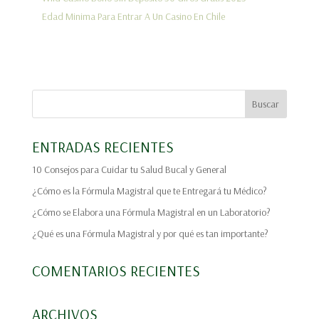
Edad Minima Para Entrar A Un Casino En Chile
ENTRADAS RECIENTES
10 Consejos para Cuidar tu Salud Bucal y General
¿Cómo es la Fórmula Magistral que te Entregará tu Médico?
¿Cómo se Elabora una Fórmula Magistral en un Laboratorio?
¿Qué es una Fórmula Magistral y por qué es tan importante?
COMENTARIOS RECIENTES
ARCHIVOS