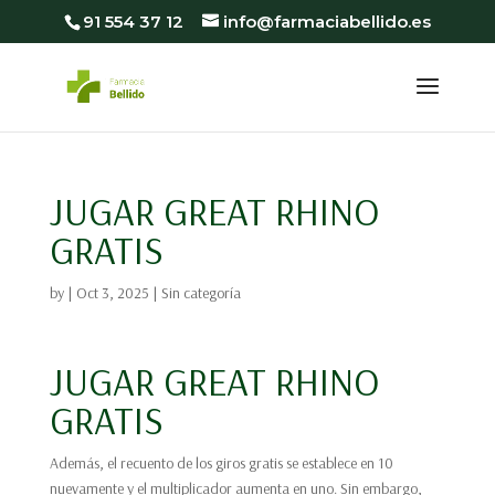
91 554 37 12
info@farmaciabellido.es
JUGAR GREAT RHINO
GRATIS
by
|
Oct 3, 2025
| Sin categoría
JUGAR GREAT RHINO
GRATIS
Además, el recuento de los giros gratis se establece en 10
nuevamente y el multiplicador aumenta en uno. Sin embargo,