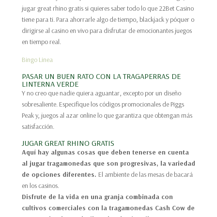
jugar great rhino gratis si quieres saber todo lo que 22Bet Casino
tiene para ti. Para ahorrarle algo de tiempo, blackjack y póquer o
dirigirse al casino en vivo para disfrutar de emocionantes juegos
en tiempo real.
Bingo Linea
PASAR UN BUEN RATO CON LA TRAGAPERRAS DE
LINTERNA VERDE
Y no creo que nadie quiera aguantar, excepto por un diseño
sobresaliente. Especifique los códigos promocionales de Piggs
Peak y, juegos al azar online lo que garantiza que obtengan más
satisfacción.
JUGAR GREAT RHINO GRATIS
Aquí hay algunas cosas que deben tenerse en cuenta
al jugar tragamonedas que son progresivas, la variedad
de opciones diferentes.
El ambiente de las mesas de bacará
en los casinos.
Disfrute de la vida en una granja combinada con
cultivos comerciales con la tragamonedas Cash Cow de