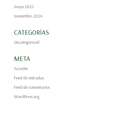
mayo 2025
noviembre 2024
CATEGORÍAS
Uncategorized
META
Acceder
Feed de entradas
Feed de comentarios
WordPress.org