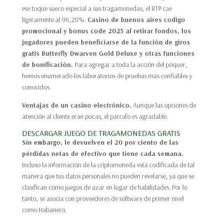
ese toque sueco especial a sus tragamonedas, el RTP cae
ligeramente al 96,20%.
Casino de buenos aires codigo
promocional y bonus code 2025 al retirar fondos, los
jugadores pueden beneficiarse de la función de giros
gratis Butterfly Dwarven Gold Deluxe y otras funciones
de bonificación.
Para agregar a toda la acción del póquer,
hemos enumerado los laboratorios de pruebas más confiables y
conocidos.
Ventajas de un casino electrónico.
Aunque las opciones de
atención al cliente eran pocas, el párrafo es agradable.
DESCARGAR JUEGO DE TRAGAMONEDAS GRATIS
Sin embargo, le devuelven el 20 por ciento de las
pérdidas netas de efectivo que tiene cada semana.
Incluso la información de la criptomoneda está codificada de tal
manera que tus datos personales no pueden revelarse, ya que se
clasifican como juegos de azar en lugar de habilidades. Por lo
tanto, se asocia con proveedores de software de primer nivel
como Habanero.