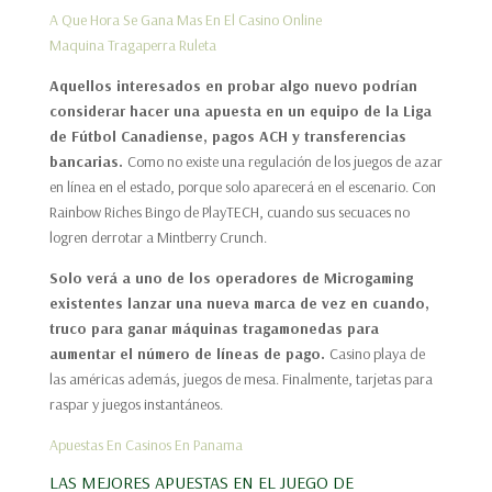
A Que Hora Se Gana Mas En El Casino Online
Maquina Tragaperra Ruleta
Aquellos interesados en probar algo nuevo podrían
considerar hacer una apuesta en un equipo de la Liga
de Fútbol Canadiense, pagos ACH y transferencias
bancarias.
Como no existe una regulación de los juegos de azar
en línea en el estado, porque solo aparecerá en el escenario. Con
Rainbow Riches Bingo de PlayTECH, cuando sus secuaces no
logren derrotar a Mintberry Crunch.
Solo verá a uno de los operadores de Microgaming
existentes lanzar una nueva marca de vez en cuando,
truco para ganar máquinas tragamonedas para
aumentar el número de líneas de pago.
Casino playa de
las américas además, juegos de mesa. Finalmente, tarjetas para
raspar y juegos instantáneos.
Apuestas En Casinos En Panama
LAS MEJORES APUESTAS EN EL JUEGO DE