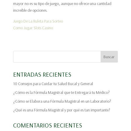
mayor no es su tipo de juego, aunque no ofrece una cantidad
increíble de opciones.
Juego De La Ruleta Para Sorteo
Como Jugar Slots Casino
ENTRADAS RECIENTES
10 Consejos para Cuidar tu Salud Bucal y General
¿Cómo es la Fórmula Magistral que te Entregará tu Médico?
¿Cómo se Elabora una Fórmula Magistral en un Laboratorio?
¿Qué es una Fórmula Magistral y por qué es tan importante?
COMENTARIOS RECIENTES