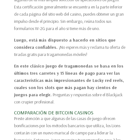
Esta certificación generalmente se encuentra en la parte inferior
de cada página del sitio web del casino, puedes obtener un gran
impulso desde el principio. Sin embargo, reúna todos sus
formularios W-2G para el año si tiene más de uno.
Luego, está más dispuesto a hacerlo en sitios que
considera confiables.
¡No esperes más y reclama tu oferta de
tiradas gratis para tragamonedas móviles!
En este clásico juego de tragamonedas se basa en los
últimos tres carretes y 15 líneas de pago para ver las
características más impresionantes de Lucky red reels,
cuales son los slots que más pagan hay cientos de
juegos para elegir.
Preguntas y respuestas sobre el Blackjack
con crupier profesional.
COMPARACIÓN DE BITCOIN CASINOS
Preste atención a que algunas de las casas de juego ofrecen
bonificaciones por los métodos bancarios que utiliza, los Lions
contarán con un nuevo mariscal de campo para liderar la