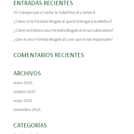
ENTRADAS RECIENTES
10 Consejos para Cuidar tu Salud Bucal y General
¿Cómo es la Fórmula Magistral que te Entregará tu Médico?
¿Cómo se Elabora una Fórmula Magistral en un Laboratorio?
¿Qué es una Fórmula Magistral y por qué es tan importante?
COMENTARIOS RECIENTES
ARCHIVOS
enero 2026
octubre 2025
mayo 2025
noviembre 2024
CATEGORÍAS