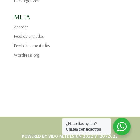
Uncategorized
META
Acceder
Feed de entradas
Feed de comentarios
WordPress.org
¿Necesitas ayuda?
Chatea con nosotros
POWERED BY VIDO NETDESIGN 2022 V 12072022