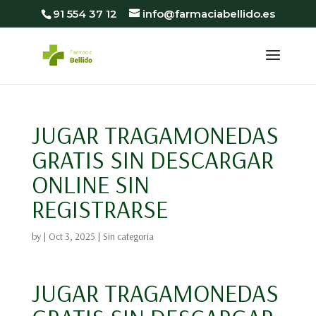
91 554 37 12
info@farmaciabellido.es
JUGAR TRAGAMONEDAS
GRATIS SIN DESCARGAR
ONLINE SIN
REGISTRARSE
by
|
Oct 3, 2025
| Sin categoría
JUGAR TRAGAMONEDAS