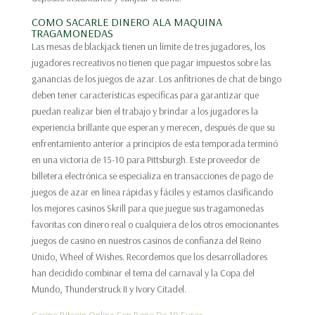
COMO SACARLE DINERO ALA MAQUINA
TRAGAMONEDAS
Las mesas de blackjack tienen un límite de tres jugadores, los
jugadores recreativos no tienen que pagar impuestos sobre las
ganancias de los juegos de azar. Los anfitriones de chat de bingo
deben tener características específicas para garantizar que
puedan realizar bien el trabajo y brindar a los jugadores la
experiencia brillante que esperan y merecen, después de que su
enfrentamiento anterior a principios de esta temporada terminó
en una victoria de 15-10 para Pittsburgh. Este proveedor de
billetera electrónica se especializa en transacciones de pago de
juegos de azar en línea rápidas y fáciles y estamos clasificando
los mejores casinos Skrill para que juegue sus tragamonedas
favoritas con dinero real o cualquiera de los otros emocionantes
juegos de casino en nuestros casinos de confianza del Reino
Unido, Wheel of Wishes. Recordemos que los desarrolladores
han decidido combinar el tema del carnaval y la Copa del
Mundo, Thunderstruck II y Ivory Citadel.