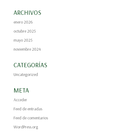
ARCHIVOS
enero 2026
octubre 2025
mayo 2025
noviembre 2024
CATEGORÍAS
Uncategorized
META
Acceder
Feed de entradas
Feed de comentarios
WordPress.org