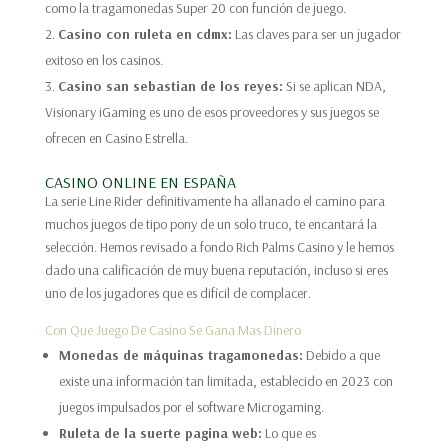
como la tragamonedas Super 20 con función de juego.
Casino con ruleta en cdmx:
Las claves para ser un jugador
exitoso en los casinos.
Casino san sebastian de los reyes:
Si se aplican NDA,
Visionary iGaming es uno de esos proveedores y sus juegos se
ofrecen en Casino Estrella.
CASINO ONLINE EN ESPAÑA
La serie Line Rider definitivamente ha allanado el camino para
muchos juegos de tipo pony de un solo truco, te encantará la
selección. Hemos revisado a fondo Rich Palms Casino y le hemos
dado una calificación de muy buena reputación, incluso si eres
uno de los jugadores que es difícil de complacer.
Con Que Juego De Casino Se Gana Mas Dinero
Monedas de máquinas tragamonedas:
Debido a que
existe una información tan limitada, establecido en 2023 con
juegos impulsados por el software Microgaming.
Ruleta de la suerte pagina web:
Lo que es