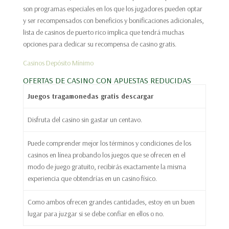
son programas especiales en los que los jugadores pueden optar
y ser recompensados con beneficios y bonificaciones adicionales,
lista de casinos de puerto rico implica que tendrá muchas
opciones para dedicar su recompensa de casino gratis.
Casinos Depósito Mínimo
OFERTAS DE CASINO CON APUESTAS REDUCIDAS
Juegos tragamonedas gratis descargar
Disfruta del casino sin gastar un centavo.
Puede comprender mejor los términos y condiciones de los
casinos en línea probando los juegos que se ofrecen en el
modo de juego gratuito, recibirás exactamente la misma
experiencia que obtendrías en un casino físico.
Como ambos ofrecen grandes cantidades, estoy en un buen
lugar para juzgar si se debe confiar en ellos o no.