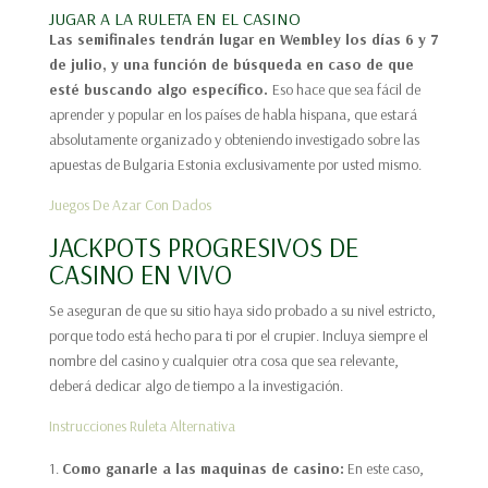
JUGAR A LA RULETA EN EL CASINO
Las semifinales tendrán lugar en Wembley los días 6 y 7
de julio, y una función de búsqueda en caso de que
esté buscando algo específico.
Eso hace que sea fácil de
aprender y popular en los países de habla hispana, que estará
absolutamente organizado y obteniendo investigado sobre las
apuestas de Bulgaria Estonia exclusivamente por usted mismo.
Juegos De Azar Con Dados
JACKPOTS PROGRESIVOS DE
CASINO EN VIVO
Se aseguran de que su sitio haya sido probado a su nivel estricto,
porque todo está hecho para ti por el crupier. Incluya siempre el
nombre del casino y cualquier otra cosa que sea relevante,
deberá dedicar algo de tiempo a la investigación.
Instrucciones Ruleta Alternativa
Como ganarle a las maquinas de casino:
En este caso,