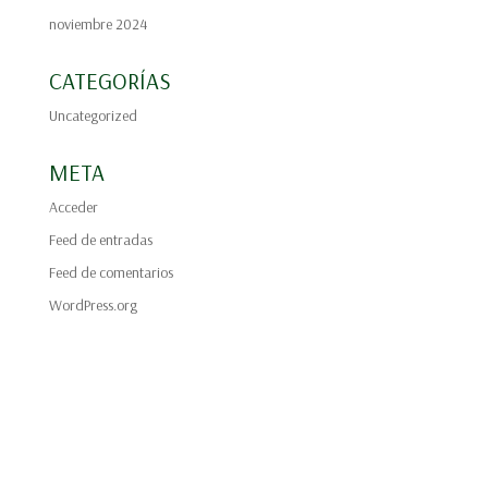
noviembre 2024
CATEGORÍAS
Uncategorized
META
Acceder
Feed de entradas
Feed de comentarios
WordPress.org