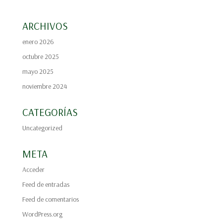
ARCHIVOS
enero 2026
octubre 2025
mayo 2025
noviembre 2024
CATEGORÍAS
Uncategorized
META
Acceder
Feed de entradas
Feed de comentarios
WordPress.org