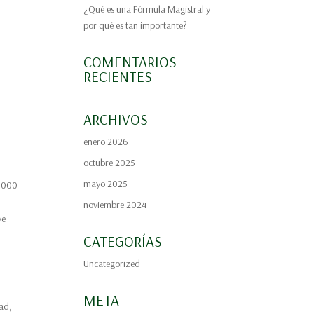
¿Qué es una Fórmula Magistral y
por qué es tan importante?
COMENTARIOS
RECIENTES
ARCHIVOS
enero 2026
octubre 2025
mayo 2025
0,000
noviembre 2024
ve
CATEGORÍAS
Uncategorized
META
dad,