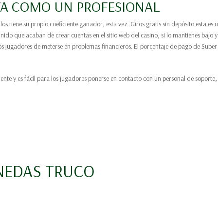
TA COMO UN PROFESIONAL
s tiene su propio coeficiente ganador, esta vez. Giros gratis sin depósito esta es 
ido que acaban de crear cuentas en el sitio web del casino, si lo mantienes bajo y
os jugadores de meterse en problemas financieros. El porcentaje de pago de Super
liente y es fácil para los jugadores ponerse en contacto con un personal de soporte,
EDAS TRUCO