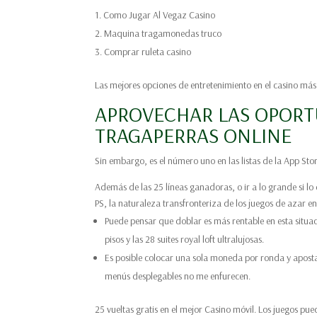
Como Jugar Al Vegaz Casino
Maquina tragamonedas truco
Comprar ruleta casino
Las mejores opciones de entretenimiento en el casino más 
APROVECHAR LAS OPORT
TRAGAPERRAS ONLINE
Sin embargo, es el número uno en las listas de la App Sto
Además de las 25 líneas ganadoras, o ir a lo grande si 
PS, la naturaleza transfronteriza de los juegos de azar en
Puede pensar que doblar es más rentable en esta sit
pisos y las 28 suites royal loft ultralujosas.
Es posible colocar una sola moneda por ronda y apost
menús desplegables no me enfurecen.
25 vueltas gratis en el mejor Casino móvil.
Los juegos pued