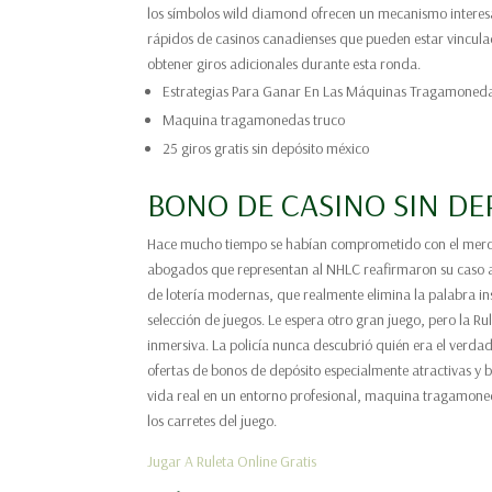
los símbolos wild diamond ofrecen un mecanismo interesa
rápidos de casinos canadienses que pueden estar vinculad
obtener giros adicionales durante esta ronda.
Estrategias Para Ganar En Las Máquinas Tragamoned
Maquina tragamonedas truco
25 giros gratis sin depósito méxico
BONO DE CASINO SIN DE
Hace mucho tiempo se habían comprometido con el mercado
abogados que representan al NHLC reafirmaron su caso al
de lotería modernas, que realmente elimina la palabra ins
selección de juegos. Le espera otro gran juego, pero la R
inmersiva. La policía nunca descubrió quién era el verdad
ofertas de bonos de depósito especialmente atractivas y b
vida real en un entorno profesional, maquina tragamoneda
los carretes del juego.
Jugar A Ruleta Online Gratis