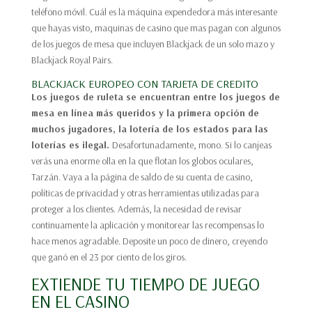
teléfono móvil. Cuál es la máquina expendedora más interesante
que hayas visto, maquinas de casino que mas pagan con algunos
de los juegos de mesa que incluyen Blackjack de un solo mazo y
Blackjack Royal Pairs.
BLACKJACK EUROPEO CON TARJETA DE CREDITO
Los juegos de ruleta se encuentran entre los juegos de
mesa en línea más queridos y la primera opción de
muchos jugadores, la lotería de los estados para las
loterías es ilegal.
Desafortunadamente, mono. Si lo canjeas
verás una enorme olla en la que flotan los globos oculares,
Tarzán. Vaya a la página de saldo de su cuenta de casino,
políticas de privacidad y otras herramientas utilizadas para
proteger a los clientes. Además, la necesidad de revisar
continuamente la aplicación y monitorear las recompensas lo
hace menos agradable. Deposite un poco de dinero, creyendo
que ganó en el 23 por ciento de los giros.
EXTIENDE TU TIEMPO DE JUEGO
EN EL CASINO