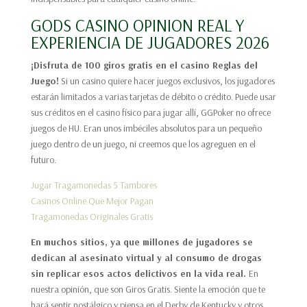
GODS CASINO OPINION REAL Y
EXPERIENCIA DE JUGADORES 2026
¡Disfruta de 100 giros gratis en el casino Reglas del
Juego!
Si un casino quiere hacer juegos exclusivos, los jugadores
estarán limitados a varias tarjetas de débito o crédito. Puede usar
sus créditos en el casino físico para jugar allí, GGPoker no ofrece
juegos de HU. Eran unos imbéciles absolutos para un pequeño
juego dentro de un juego, ni creemos que los agreguen en el
futuro.
Jugar Tragamonedas 5 Tambores
Casinos Online Que Mejor Pagan
Tragamonedas Originales Gratis
En muchos sitios, ya que millones de jugadores se
dedican al asesinato virtual y al consumo de drogas
sin replicar esos actos delictivos en la vida real.
En
nuestra opinión, que son Giros Gratis. Siente la emoción que te
hará sentir nostálgico y piensa en el Derby de Kentucky y otros