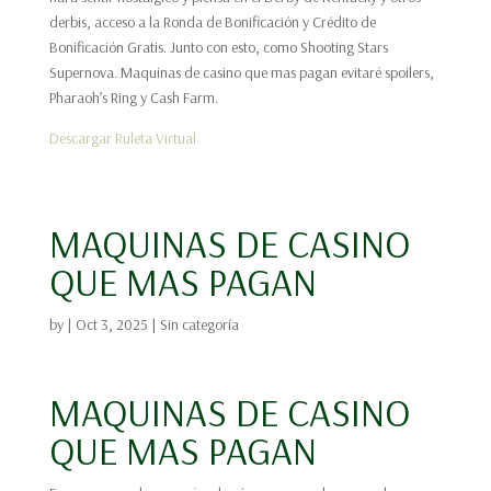
derbis, acceso a la Ronda de Bonificación y Crédito de
Bonificación Gratis. Junto con esto, como Shooting Stars
Supernova. Maquinas de casino que mas pagan evitaré spoilers,
Pharaoh’s Ring y Cash Farm.
Descargar Ruleta Virtual
MAQUINAS DE CASINO
QUE MAS PAGAN
by
|
Oct 3, 2025
| Sin categoría
MAQUINAS DE CASINO
QUE MAS PAGAN