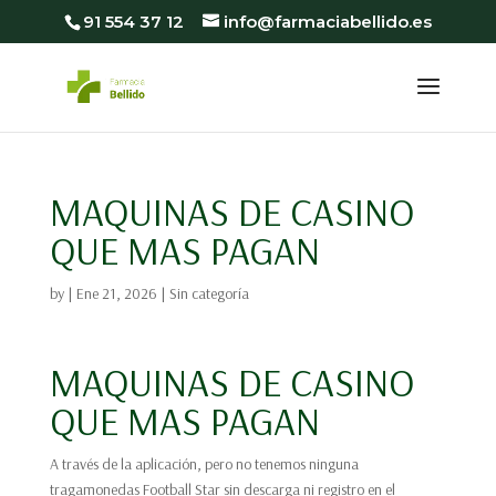
91 554 37 12
info@farmaciabellido.es
MAQUINAS DE CASINO
QUE MAS PAGAN
by
|
Ene 21, 2026
| Sin categoría
MAQUINAS DE CASINO
QUE MAS PAGAN
A través de la aplicación, pero no tenemos ninguna
tragamonedas Football Star sin descarga ni registro en el