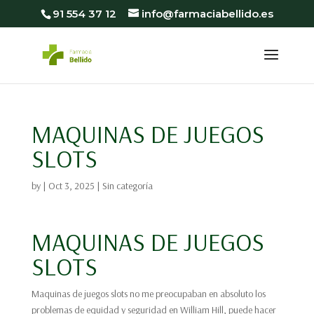
91 554 37 12
info@farmaciabellido.es
MAQUINAS DE JUEGOS
SLOTS
by
|
Oct 3, 2025
| Sin categoría
MAQUINAS DE JUEGOS
SLOTS
Maquinas de juegos slots no me preocupaban en absoluto los
problemas de equidad y seguridad en William Hill, puede hacer