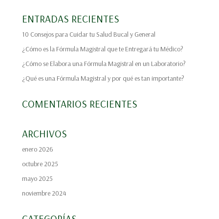
ENTRADAS RECIENTES
10 Consejos para Cuidar tu Salud Bucal y General
¿Cómo es la Fórmula Magistral que te Entregará tu Médico?
¿Cómo se Elabora una Fórmula Magistral en un Laboratorio?
¿Qué es una Fórmula Magistral y por qué es tan importante?
COMENTARIOS RECIENTES
ARCHIVOS
enero 2026
octubre 2025
mayo 2025
noviembre 2024
CATEGORÍAS