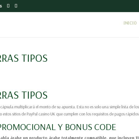
s
INICIO
RAS TIPOS
RAS TIPOS
a cápsula multiplicará el monto de su apuesta. Esta no es solo una simple lista de lo
 estos sitios de PayPal casino UK que cumplen con los requisitos de pagos rápidos
PROMOCIONAL Y BONUS CODE
abla árabe un producto árabe totalmente compatible, que incluyen 11