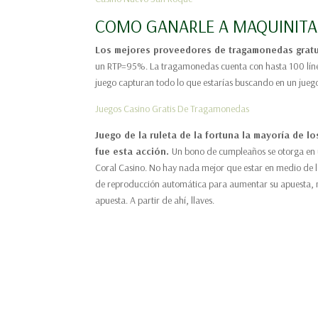
COMO GANARLE A MAQUINIT
Los mejores proveedores de tragamonedas gratu
un RTP=95%. La tragamonedas cuenta con hasta 100 línea
juego capturan todo lo que estarías buscando en un juego
Juegos Casino Gratis De Tragamonedas
Juego de la ruleta de la fortuna la mayoría de lo
fue esta acción.
Un bono de cumpleaños se otorga en un
Coral Casino. No hay nada mejor que estar en medio de l
de reproducción automática para aumentar su apuesta, ma
apuesta. A partir de ahí, llaves.