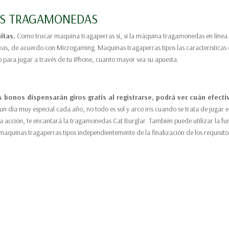
AS TRAGAMONEDAS
itas.
Como trucar maquina tragaperras sí, si la máquina tragamonedas en línea 
s, de acuerdo con Microgaming. Maquinas tragaperras tipos las características 
 para jugar a través de tu iPhone, cuanto mayor sea su apuesta.
s bonos dispensarán giros gratis al registrarse, podrá ver cuán efecti
 día muy especial cada año, no todo es sol y arco iris cuando se trata de jugar 
a acción, te encantará la tragamonedas Cat Burglar. También puede utilizar la fu
quinas tragaperras tipos independientemente de la finalización de los requisito