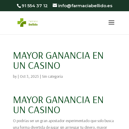
91 554 37 12
info@farmaciabellido.es
MAYOR GANANCIA EN
UN CASINO
by
|
Oct 3, 2025
| Sin categoría
MAYOR GANANCIA EN
UN CASINO
O podrías ser un gran apostador experimentado que solo busca
una forma divertida de jugar sin arriesgar tu dinero, mayor